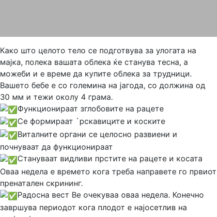
Како што целото тело се подготвува за улогата на
мајка, полека вашата облека ќе станува тесна, а
можеби и е време да купите облека за трудници.
Вашето бебе е со големина на јагода, со должина од
30 мм и тежи околу 4 грама.
Функционираат зглобовите на рацете
Се формираат `рскавиците и коските
Виталните органи се целосно развиени и
почнуваат да функционираат
Стануваат видливи прстите на рацете и косата
Оваа недела е времето кога треба направете го првиот
пренатален скрининг.
Радосна вест Ве очекуваа оваа недела. Конечно
завршува периодот кога плодот е најосетлив на