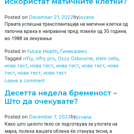
искористат матичните клетки?
by
Posted on
December 21, 2022
jovana
Првата успешна трансплантација на матични клетки од
папочна врвка е направена пред повеќе од 30 години,
во 1988 за лекување
Posted in
Future Health
,
Гинекаликс
Tagged
nifty
,
nifty pro
,
Ozzy Osbourne
,
stem cells
,
нова тест
,
нова тест
,
нова тест
,
нова тест
,
нова
тест
,
нова тест
,
нова тест
Leave a comment
Десетта недела бременост –
Што да очекувате?
by
Posted on
December 7, 2022
jovana
Како што целото тело се подготвува за улогата на
мајка, полека вашата облека ќе станува тесна, а