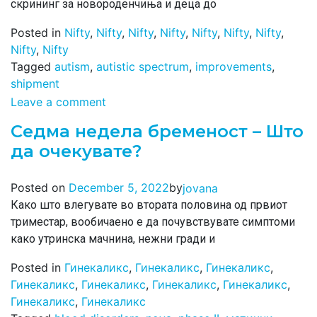
скрининг за новороденчиња и деца до
Posted in
Nifty
,
Nifty
,
Nifty
,
Nifty
,
Nifty
,
Nifty
,
Nifty
,
Nifty
,
Nifty
Tagged
autism
,
autistic spectrum
,
improvements
,
shipment
Leave a comment
Седма недела бременост – Што
да очекувате?
by
Posted on
December 5, 2022
jovana
Како што влегувате во втората половина од првиот
триместар, вообичаено е да почувствувате симптоми
како утринска мачнина, нежни гради и
Posted in
Гинекаликс
,
Гинекаликс
,
Гинекаликс
,
Гинекаликс
,
Гинекаликс
,
Гинекаликс
,
Гинекаликс
,
Гинекаликс
,
Гинекаликс