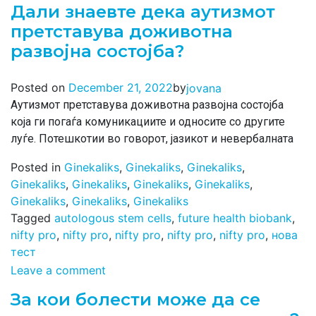
Дали знаевте дека аутизмот
претставува доживотна
развојна состојба?
by
Posted on
December 21, 2022
jovana
Аутизмот претставува доживотна развојна состојба
која ги погаѓа комуникациите и односите со другите
луѓе. Потешкотии во говорот, јазикот и невербалната
Posted in
Ginekaliks
,
Ginekaliks
,
Ginekaliks
,
Ginekaliks
,
Ginekaliks
,
Ginekaliks
,
Ginekaliks
,
Ginekaliks
,
Ginekaliks
,
Ginekaliks
Tagged
autologous stem cells
,
future health biobank
,
nifty pro
,
nifty pro
,
nifty pro
,
nifty pro
,
nifty pro
,
нова
тест
Leave a comment
За кои болести може да се