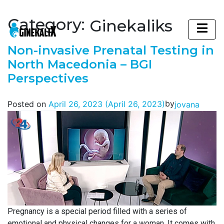
Category:
Ginekaliks
Main Navigation
Non-invasive Prenatal Testing in
North Macedonia – BGI
Perspectives
by
Posted on
April 26, 2023
(April 26, 2023)
jovana
Pregnancy is a special period filled with a series of
emotional and physical changes for a woman. It comes with