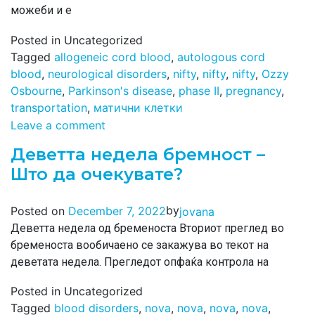
можеби и е
Posted in Uncategorized
Tagged
allogeneic cord blood
,
autologous cord
blood
,
neurological disorders
,
nifty
,
nifty
,
nifty
,
Ozzy
Osbourne
,
Parkinson's disease
,
phase II
,
pregnancy
,
transportation
,
матични клетки
Leave a comment
Деветта недела бремност –
Што да очекувате?
by
Posted on
December 7, 2022
jovana
Деветта недела од бременоста Вториот преглед во
бременоста вообичаено се закажува во текот на
деветата недела. Прегледот опфаќа контрола на
Posted in Uncategorized
Tagged
blood disorders
,
nova
,
nova
,
nova
,
nova
,