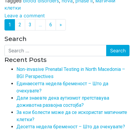
Tagged
blood disorders
,
nova
,
phase II
,
матични
клетки
Leave a comment
Posts navigation
1
2
3
…
6
»
Search
Search
Recent Posts
Non-invasive Prenatal Testing in North Macedonia –
BGI Perspectives
Единаесетта недела бременост – Што да
очекувате?
Дали знаевте дека аутизмот претставува
доживотна развојна состојба?
За кои болести може да се искористат матичните
клетки?
Десетта недела бременост – Што да очекувате?