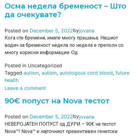
Осма недела бременост – Што
да очекувате?
by
Posted on
December 5, 2022
jovana
Кога сте бремени, имате многу прашања. Нашиот
водич за бременост недела по недела е преполн со
многу корисни информации. Од
Posted in Uncategorized
Tagged
autism
,
autism
,
autologous cord blood
,
future
health
Leave a comment
90€ попуст на Nova тестот
by
Posted on
December 5, 2022
jovana
НЕВЕРОЈАТЕН ПОПУСТ од ДУРИ – 90€ на тестот
Nova™! Nova™ е најточниот превентивен генетски