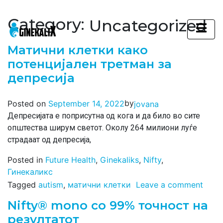
Category:
Uncategorized
Main Navigation
Матични клетки како
потенцијален третман за
депресија
by
Posted on
September 14, 2022
jovana
Депресијата е поприсутна од кога и да било во сите
општества ширум светот. Околу 264 милиони луѓе
страдаат од депресија,
Posted in
Future Health
,
Ginekaliks
,
Nifty
,
Гинекаликс
Tagged
autism
,
матични клетки
Leave a comment
Nifty® mono со 99% точност на
резултатот