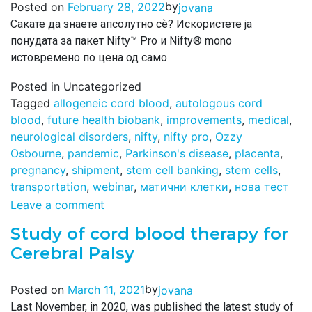
by
Posted on
February 28, 2022
jovana
Сакате да знаете апсолутно сѐ? Искористете ја
понудата за пакет Nifty™ Pro и Nifty® mono
истовремено по цена од само
Posted in Uncategorized
Tagged
allogeneic cord blood
,
autologous cord
blood
,
future health biobank
,
improvements
,
medical
,
neurological disorders
,
nifty
,
nifty pro
,
Ozzy
Osbourne
,
pandemic
,
Parkinson's disease
,
placenta
,
pregnancy
,
shipment
,
stem cell banking
,
stem cells
,
transportation
,
webinar
,
матични клетки
,
нова тест
Leave a comment
Study of cord blood therapy for
Cerebral Palsy
by
Posted on
March 11, 2021
jovana
Last November, in 2020, was published the latest study of