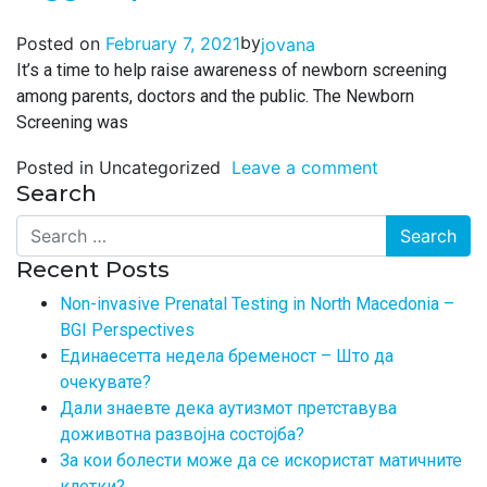
by
Posted on
February 7, 2021
jovana
It’s a time to help raise awareness of newborn screening
among parents, doctors and the public. The Newborn
Screening was
Posted in Uncategorized
Leave a comment
Search
Search
Recent Posts
Non-invasive Prenatal Testing in North Macedonia –
BGI Perspectives
Единаесетта недела бременост – Што да
очекувате?
Дали знаевте дека аутизмот претставува
доживотна развојна состојба?
За кои болести може да се искористат матичните
клетки?