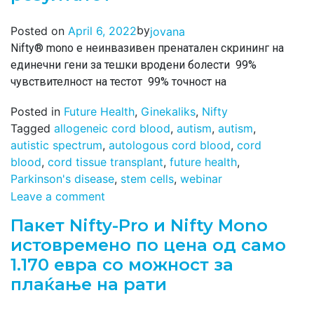
by
Posted on
April 6, 2022
jovana
Nifty® mono е неинвазивен пренатален скрининг на
единечни гени за тешки вродени болести 99%
чувствителност на тестот 99% точност на
Posted in
Future Health
,
Ginekaliks
,
Nifty
Tagged
allogeneic cord blood
,
autism
,
autism
,
autistic spectrum
,
autologous cord blood
,
cord
blood
,
cord tissue transplant
,
future health
,
Parkinson's disease
,
stem cells
,
webinar
Leave a comment
Пакет Nifty-Pro и Nifty Мono
истовремено по цена од само
1.170 евра со можност за
плаќање на рати