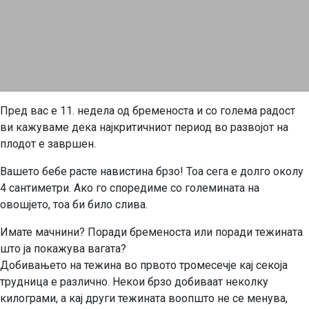
Пред вас е 11. недела од бременоста и со голема радост
ви кажуваме дека најкритичниот период во развојот на
плодот е завршен.
Вашето бебе расте навистина брзо! Тоа сега е долго околу
4 сантиметри. Ако го споредиме со големината на
овошјето, тоа би било слива.
Имате мачнини? Поради бременоста или поради тежината
што ја покажува вагата?
Добивањето на тежина во првото тромесечје кај секоја
трудница е различно. Некои брзо добиваат неколку
килограми, а кај други тежината воопшто не се менува,