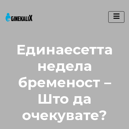
Main Navigation
Единаесетта
недела
бременост –
Што да
очекувате?