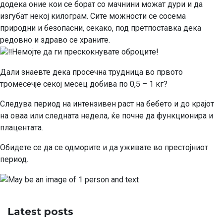
додека оние кои се борат со мачнини можат дури и да
изгубат некој килограм. Сите можности се сосема
природни и безопасни, секако, под претпоставка дека
редовно и здраво се храните.
Немојте да ги прескокнувате оброците!
Дали знаевте дека просечна трудница во првото
тромесечје секој месец добива по 0,5 – 1 кг?
Следува период на интензивен раст на бебето и до крајот
на оваа или следната недела, ќе почне да функционира и
плацентата.
Обидете се да се одморите и да уживате во престојниот
период.
Latest posts