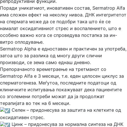
репродуктивни функции.
Поради уникатниот, иновативен состав, Sermatrop Alfa
има сложен ефект на неколку нивоа. ДНК интегритетот
на спермата може да се подобри така што ќе се
намалат оксидативниот стрес и воспалението, што е
особено важно кога се спроведува постапка за ин-
витро оплодување.
Sermatrop Alpha е едноставен и практичен за употреба,
затоа што за разлика од многу други слични
производи, се зема само еднаш дневно.
Препорачаното времетраење на третманот со
Sermatrop Alfa е 3 месеци, т.е. еден целосен циклус за
сперматогенеза. Меѓутоа, последните податоци од
клиничките испитувања покажуваат дека пациентите
со зголемени потреби можат да ја продолжат
терапијата во тек на 6 месеци.
Селен – придонесува за заштита на клетките од
оксидативен стрес.
Цинк – придонесува за нормална синтеза на ДНК