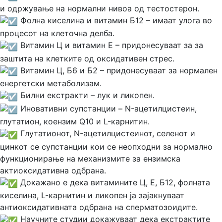
и одржување на нормални нивоа од тестостерон.
Фолна киселина и витамин Б12 – имаат улога во
процесот на клеточна делба.
Витамин Ц и витамин Е – придонесуваат за за
заштита на клетките од оксидативен стрес.
Витамин Ц, Б6 и Б2 – придонесуваат за нормален
енергетски метаболизам.
Билни екстракти – лук и ликопен.
Иновативни супстанции – N-ацетилцистеин,
глутатион, коензим Q10 и L-карнитин.
Глутатионот, N-ацетилцистеинот, селенот и
цинкот се супстанции кои се неопходни за нормално
функционирање на механизмите за ензимска
актиоксидативна одбрана.
Докажано е дека витамините Ц, Е, Б12, фолната
киселина, L-карнитин и ликопен ја зајакнуваат
антиоксидативната одбрана на сперматозоидите.
Научните студии докажуваат дека екстрактите