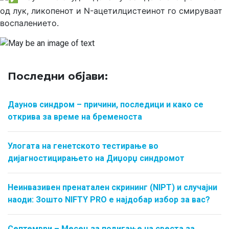
од лук, ликопенот и N-ацетилцистеинот го смируваат
воспалението.
Последни објави:
Даунов синдром – причини, последици и како се
открива за време на бременоста
Улогата на генетското тестирање во
дијагностицирањето на Диџорџ синдромот
Неинвазивен пренатален скрининг (NIPT) и случајни
наоди: Зошто NIFTY PRO е најдобар избор за вас?
Септември – Месец за подигање на свеста за