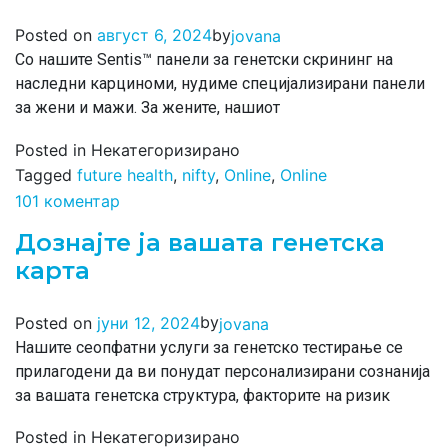
by
Posted on
август 6, 2024
jovana
Со нашите Sentis™ панели за генетски скрининг на
наследни карциноми, нудиме специјализирани панели
за жени и мажи. За жените, нашиот
Posted in Некатегоризирано
Tagged
future health
,
nifty
,
Online
,
Online
101 коментар
Дознајте ја вашата генетска
карта
by
Posted on
јуни 12, 2024
jovana
Нашите сеопфатни услуги за генетско тестирање се
прилагодени да ви понудат персонализирани сознанија
за вашата генетска структура, факторите на ризик
Posted in Некатегоризирано