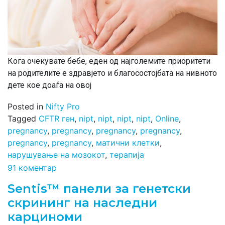
Кога очекувате бебе, еден од најголемите приоритети
на родителите е здравјето и благосостојбата на нивното
дете кое доаѓа на овој
Posted in
Nifty Pro
Tagged
CFTR ген
,
nipt
,
nipt
,
nipt
,
nipt
,
Online
,
pregnancy
,
pregnancy
,
pregnancy
,
pregnancy
,
pregnancy
,
pregnancy
,
матични клетки
,
нарушување на мозокот
,
терапија
91 коментар
Sentis™ панели за генетски
скрининг на наследни
карциноми