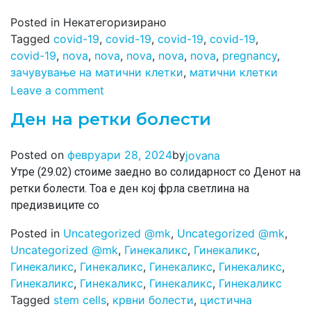
Posted in Некатегоризирано
Tagged
covid-19
,
covid-19
,
covid-19
,
covid-19
,
covid-19
,
nova
,
nova
,
nova
,
nova
,
nova
,
pregnancy
,
зачувување на матични клетки
,
матични клетки
Leave a comment
Ден на ретки болести
by
Posted on
февруари 28, 2024
jovana
Утре (29.02) стоиме заедно во солидарност со Денот на
ретки болести. Тоа е ден кој фрла светлина на
предизвиците со
Posted in
Uncategorized @mk
,
Uncategorized @mk
,
Uncategorized @mk
,
Гинекаликс
,
Гинекаликс
,
Гинекаликс
,
Гинекаликс
,
Гинекаликс
,
Гинекаликс
,
Гинекаликс
,
Гинекаликс
,
Гинекаликс
,
Гинекаликс
Tagged
stem cells
,
крвни болести
,
цистична