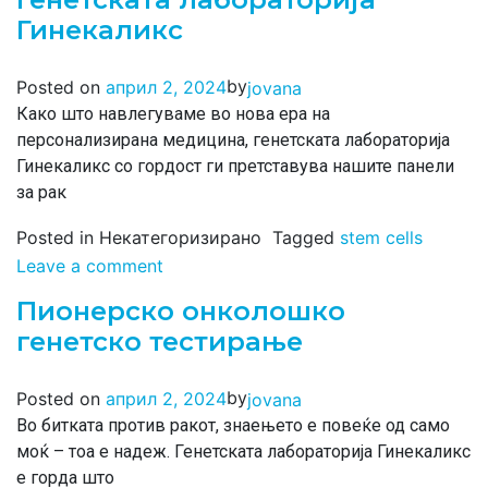
Гинекаликс
by
Posted on
април 2, 2024
jovana
Како што навлегуваме во нова ера на
персонализирана медицина, генетската лабораторија
Гинекаликс со гордост ги претставува нашите панели
за рак
Posted in Некатегоризирано
Tagged
stem cells
Leave a comment
Пионерско онколошко
генетско тестирање
by
Posted on
април 2, 2024
jovana
Во битката против ракот, знаењето е повеќе од само
моќ – тоа е надеж. Генетската лабораторија Гинекаликс
е горда што