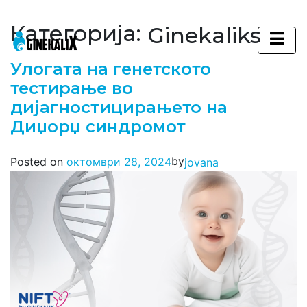
Категорија:
Ginekaliks
Main Navigation
Улогата на генетското
тестирање во
дијагностицирањето на
Диџорџ синдромот
by
Posted on
октомври 28, 2024
jovana