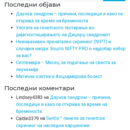
Последни објави
Даунов синдром – причини, последици и како се
открива за време на бременоста
Улогата на генетското тестирање во
дијагностицирањето на Диџорџ синдромот
Неинвазивен пренатален скрининг (NIPT) и
случајни наоди: Зошто NIFTY PRO е најдобар избор
за вас?
Септември – Месец за подигање на свеста за
леукемија
Матични клетки и Алцхајмерова болест
Последни коментари
на
Даунов синдром – причини,
Lindsey4383
последици и како се открива за време на
бременоста
на
Sentis™ панели за генетски
Caitlin3379
скрининг на наследни карциноми