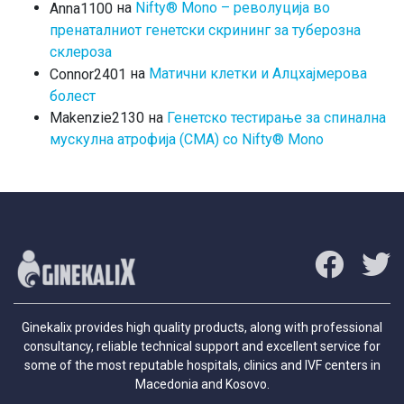
на
Nifty® Mono – револуција во
Anna1100
пренаталниот генетски скрининг за туберозна
склероза
на
Матични клетки и Алцхајмерова
Connor2401
болест
на
Генетско тестирање за спинална
Makenzie2130
мускулна атрофија (СМА) со Nifty® Mono
Ginekalix provides high quality products, along with professional
consultancy, reliable technical support and excellent service for
some of the most reputable hospitals, clinics and IVF centers in
Macedonia and Kosovo.