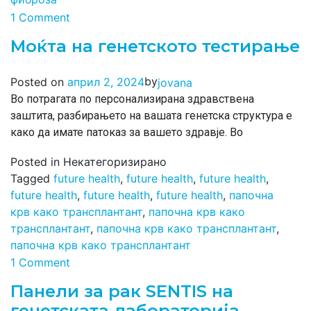
1 Comment
Моќта на генетското тестирање
by
Posted on
април 2, 2024
jovana
Во потрагата по персонализирана здравствена
заштита, разбирањето на вашата генетска структура е
како да имате патоказ за вашето здравје. Во
Posted in Некатегоризирано
Tagged
future health
,
future health
,
future health
,
future health
,
future health
,
future health
,
папочна
крв како трансплантант
,
папочна крв како
трансплантант
,
папочна крв како трансплантант
,
папочна крв како трансплантант
1 Comment
Панели за рак SENTIS на
генетската лабораторија