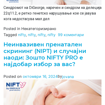
Синдромот на DiGeorge, наречен и синдром на делеција
22q11.2, е ретко генетско нарушување кое се јавува
кога недостасува мал дел
Posted in Некатегоризирано
Tagged
nifty
,
nifty
,
nifty
,
nifty
99 коментари
Неинвазивен пренатален
скрининг (NIPT) и случајни
наоди: Зошто NIFTY PRO е
најдобар избор за вас?
by
Posted on
октомври 16, 2024
jovana