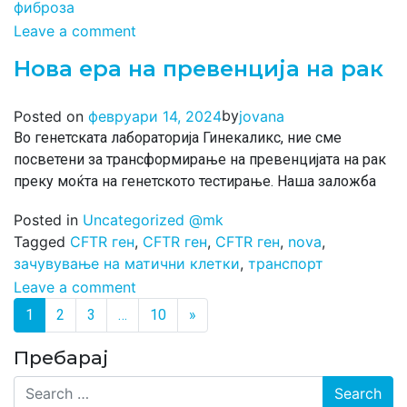
фиброза
Leave a comment
Нова ера на превенција на рак
by
Posted on
февруари 14, 2024
jovana
Во генетската лабораторија Гинекаликс, ние сме
посветени за трансформирање на превенцијата на рак
преку моќта на генетското тестирање. Наша заложба
Posted in
Uncategorized @mk
Tagged
CFTR ген
,
CFTR ген
,
CFTR ген
,
nova
,
зачувување на матични клетки
,
транспорт
Leave a comment
Posts navigation
1
2
3
…
10
»
Пребарај
Search