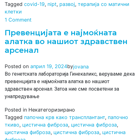
Tagged
covid-19
,
nipt
,
развој
,
терапија со матични
клетки
1 Comment
Превенцијата е најмоќната
алатка во нашиот здравствен
арсенал
by
Posted on
април 19, 2024
jovana
Во генетската лабораторија Гинекаликс, веруваме дека
превенцијата е најмоќната алатка во нашиот
здравствен арсенал. Затоа ние сме посветени за
унапредување
Posted in Некатегоризирано
Tagged
папочна крв како трансплантант
,
папочно
ткиво
,
цистична фиброза
,
цистична фиброза
,
цистична фиброза
,
цистична фиброза
,
цистична
фиброза