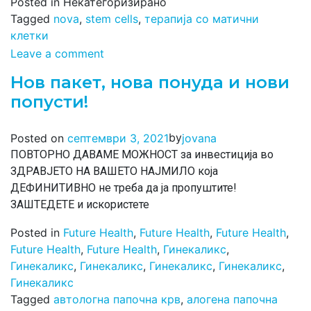
Posted in Некатегоризирано
Tagged
nova
,
stem cells
,
терапија со матични
клетки
Leave a comment
Нов пакет, нова понуда и нови
попусти!
by
Posted on
септември 3, 2021
jovana
ПОВТОРНО ДАВАМЕ МОЖНОСТ за инвестиција во
ЗДРАВЈЕТО НА ВАШЕТО НАЈМИЛО која
ДЕФИНИТИВНО не треба да ја пропуштите!
ЗАШТЕДЕТЕ и искористете
Posted in
Future Health
,
Future Health
,
Future Health
,
Future Health
,
Future Health
,
Гинекаликс
,
Гинекаликс
,
Гинекаликс
,
Гинекаликс
,
Гинекаликс
,
Гинекаликс
Tagged
автологна папочна крв
,
алогена папочна