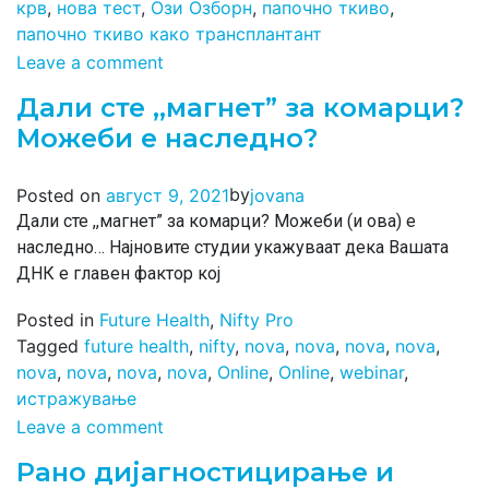
крв
,
нова тест
,
Ози Озборн
,
папочно ткиво
,
папочно ткиво како трансплантант
Leave a comment
Дали сте ,,магнет” за комарци?
Можеби е наследно?
by
Posted on
август 9, 2021
jovana
Дали сте ,,магнет” за комарци? Можеби (и ова) е
наследнo… Најновите студии укажуваат дека Вашата
ДНК е главен фактор кој
Posted in
Future Health
,
Nifty Pro
Tagged
future health
,
nifty
,
nova
,
nova
,
nova
,
nova
,
nova
,
nova
,
nova
,
nova
,
Online
,
Online
,
webinar
,
истражување
Leave a comment
Рано дијагностицирање и