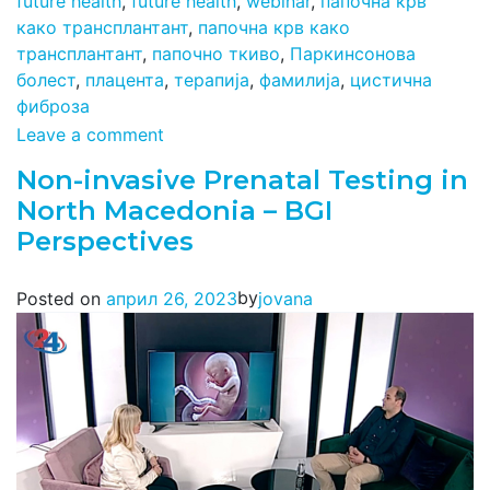
future health
,
future health
,
webinar
,
папочна крв
како трансплантант
,
папочна крв како
трансплантант
,
папочно ткиво
,
Паркинсонова
болест
,
плацента
,
терапија
,
фамилија
,
цистична
фиброза
Leave a comment
Non-invasive Prenatal Testing in
North Macedonia – BGI
Perspectives
by
Posted on
април 26, 2023
jovana