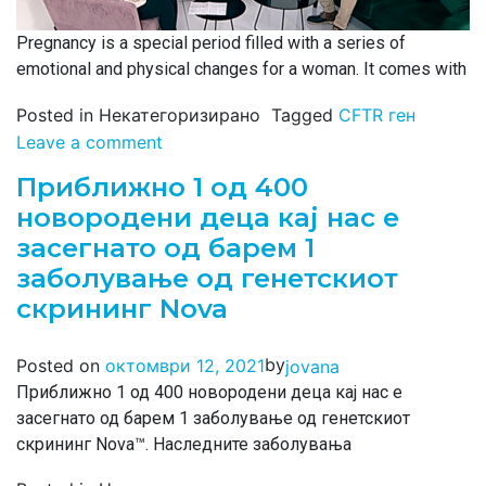
Pregnancy is a special period filled with a series of
emotional and physical changes for a woman. It comes with
Posted in Некатегоризирано
Tagged
CFTR ген
Leave a comment
Приближно 1 од 400
новородени деца кај нас е
засегнато од барем 1
заболување од генетскиот
скрининг Nova
by
Posted on
октомври 12, 2021
jovana
Приближно 1 од 400 новородени деца кај нас е
засегнато од барем 1 заболување од генетскиот
скрининг Nova™. Наследните заболувања