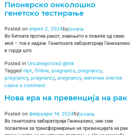
Пионерско онколошко
генетско тестирање
by
Posted on
април 2, 2024
jovana
Во битката против ракот, знаењето е повеќе од само
моќ – тоа е надеж. Генетската лабораторија Гинекаликс
е горда што
Posted in
Uncategorized @mk
Tagged
nipt
,
Online
,
pregnancy
,
pregnancy
,
pregnancy
,
pregnancy
,
pregnancy
,
матични клетки
Leave a comment
Нова ера на превенција на рак
by
Posted on
февруари 14, 2024
jovana
Во генетската лабораторија Гинекаликс, ние сме
посветени за трансформирање на превенцијата на рак