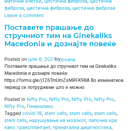
матични клетки
,
цистична фиброза
,
цистична
фиброза
,
цистична фиброза
,
цистична фиброза
Leave a comment
Поставете прашање до
стручниот тим на Ginekaliks
Macedonia и дознајте повеќе
by
Posted on
јули 6, 2021
jovana
Поставете прашање до стручниот тим на Ginekaliks
Macedonia и дознајте повеќе:
https://forms.gle/j1Z6TmUmZsMRFK9BA Во изминатиов
период се потрудивме што е можно
Posted in
Nifty Pro
,
Nifty Pro
,
Nifty Pro
,
Nifty Pro
,
Nifty Pro
,
Гинекаликс
Tagged
covid-19
,
stem cells
,
stem cells
,
stem cells
,
stem cells
,
нарушување на мозокот
,
папочна крв
како трансплантант
,
пренатална дијагностика
,