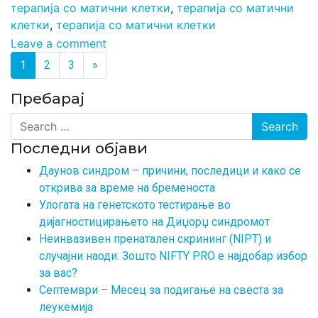
терапија со матични клетки
,
терапија со матични
клетки
,
терапија со матични клетки
Leave a comment
Posts navigation
1
2
3
»
Пребарај
Search
Последни објави
Даунов синдром – причини, последици и како се
открива за време на бременоста
Улогата на генетското тестирање во
дијагностицирањето на Диџорџ синдромот
Неинвазивен пренатален скрининг (NIPT) и
случајни наоди: Зошто NIFTY PRO е најдобар избор
за вас?
Септември – Месец за подигање на свеста за
леукемија