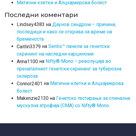
Матични клетки и Алцхајмерова болест
Последни коментари
на
Даунов синдром – причини,
Lindsey4383
последици и како се открива за време на
бременоста
на
Sentis™ панели за генетски
Caitlin3379
скрининг на наследни карциноми
на
Nifty® Mono – револуција во
Anna1100
пренаталниот генетски скрининг за туберозна
склероза
на
Матични клетки и Алцхајмерова
Connor2401
болест
на
Генетско тестирање за спинална
Makenzie2130
мускулна атрофија (СМА) со Nifty® Mono