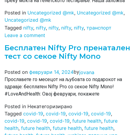
преку моќта на генетското тестирање. Наша заложба
Posted in
Uncategorized @mk
,
Uncategorized @mk
,
Uncategorized @mk
Tagged
nifty
,
nifty
,
nifty
,
nifty
,
nifty
,
транспорт
Leave a comment
Бесплатен Nifty Pro пренатален
тест со секое Nifty Mono
by
Posted on
февруари 14, 2024
jovana
Прославете го месецот на љубовта со подарокот на
здравје: бесплатен Nifty Pro со секое Nifty Mono!
#LoveAndHealth: Овој февруари, покажете
Posted in Некатегоризирано
Tagged
covid-19
,
covid-19
,
covid-19
,
covid-19
,
covid-19
,
covid-19
,
covid-19
,
future health
,
future
health
,
future health
,
future health
,
future health
,