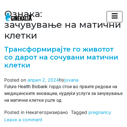
Ознака:
Main Navigation
зачувување на матични
клетки
Трансформирајте го животот
со дарот на сочувани матични
клетки
by
Posted on
април 2, 2024
jovana
Future Health Biobank гордо стои во првите редови на
медицинските иновации, нудејќи услуги за зачувување
на матични клетки уште од
Posted in Некатегоризирано
Tagged
pregnancy
Leave a comment