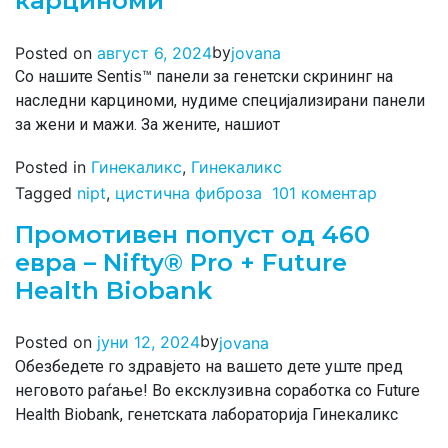
карциноми
by
Posted on
август 6, 2024
jovana
Со нашите Sentis™ панели за генетски скрининг на
наследни карциноми, нудиме специјализирани панели
за жени и мажи. За жените, нашиот
Posted in
Гинекаликс
,
Гинекаликс
Tagged
nipt
,
цистична фиброза
101 коментар
Промотивен попуст од 460
евра – Nifty® Pro + Future
Health Biobank
by
Posted on
јуни 12, 2024
jovana
Обезбедете го здравјето на вашето дете уште пред
неговото раѓање! Во ексклузивна соработка со Future
Health Biobank, генетската лабораторија Гинекаликс