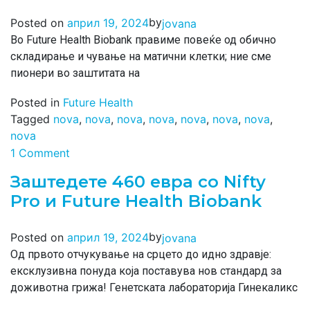
by
Posted on
април 19, 2024
jovana
Во Future Health Biobank правиме повеќе од обично
складирање и чување на матични клетки; ние сме
пионери во заштитата на
Posted in
Future Health
Tagged
nova
,
nova
,
nova
,
nova
,
nova
,
nova
,
nova
,
nova
1 Comment
Заштедете 460 евра со Nifty
Pro и Future Health Biobank
by
Posted on
април 19, 2024
jovana
Од првото отчукување на срцето до идно здравје:
ексклузивна понуда која поставува нов стандард за
доживотна грижа! Генетската лабораторија Гинекаликс