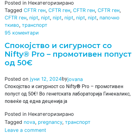
Posted in Некатегоризирано
Tagged
CFTR ген
,
CFTR ген
,
CFTR ген
,
CFTR ген
,
CFTR ген
,
nipt
,
nipt
,
nipt
,
nipt
,
nipt
,
nipt
,
папочно
ткиво
,
транспорт
95 коментари
Спокојство и сигурност со
Nifty® Pro – промотивен попуст
од 50€
by
Posted on
јуни 12, 2024
jovana
Спокојство и сигурност со Nifty® Pro – промотивен
попуст од 50€! Во генетската лабораторија Гинекаликс,
повеќе од една деценија ја
Posted in Некатегоризирано
Tagged
nova
,
pregnancy
,
транспорт
Leave a comment