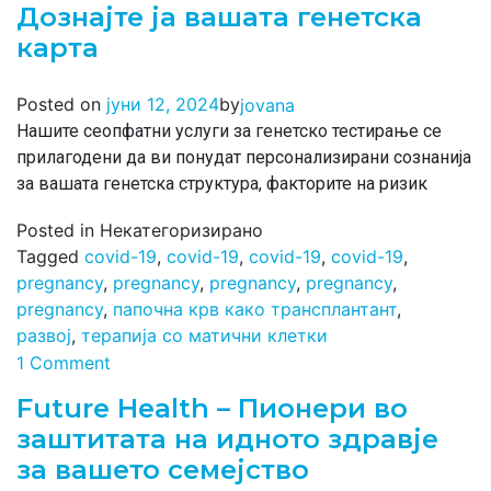
Дознајте ја вашата генетска
карта
by
Posted on
јуни 12, 2024
jovana
Нашите сеопфатни услуги за генетско тестирање се
прилагодени да ви понудат персонализирани сознанија
за вашата генетска структура, факторите на ризик
Posted in Некатегоризирано
Tagged
covid-19
,
covid-19
,
covid-19
,
covid-19
,
pregnancy
,
pregnancy
,
pregnancy
,
pregnancy
,
pregnancy
,
папочна крв како трансплантант
,
развој
,
терапија со матични клетки
1 Comment
Future Health – Пионери во
заштитата на идното здравје
за вашето семејство