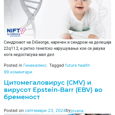
Синдромот на DiGeorge, наречен и синдром на делеција
22q11.2, е ретко генетско нарушување кое се јавува
кога недостасува мал дел
Posted in
Гинекаликс
Tagged
future health
99 коментари
Цитомегаловирус (CMV) и
вирусот Epstein-Barr (ЕBV) во
бременост
by
Posted on
септември 23, 2024
jovana