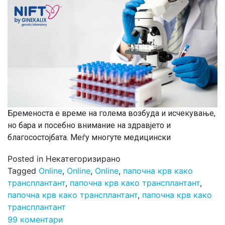
Бременоста е време на голема возбуда и исчекување,
но бара и посебно внимание на здравјето и
благосостојбата. Меѓу многуте медицински
Posted in Некатегоризирано
Tagged
Online
,
Online
,
Online
,
папочна крв како
трансплантант
,
папочна крв како трансплантант
,
папочна крв како трансплантант
,
папочна крв како
трансплантант
99 коментари