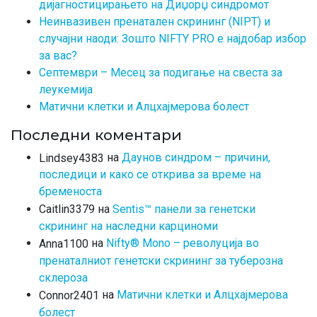
дијагностицирањето на Диџорџ синдромот
Неинвазивен пренатален скрининг (NIPT) и
случајни наоди: Зошто NIFTY PRO е најдобар избор
за вас?
Септември – Месец за подигање на свеста за
леукемија
Матични клетки и Алцхајмерова болест
Последни коментари
на
Даунов синдром – причини,
Lindsey4383
последици и како се открива за време на
бременоста
на
Sentis™ панели за генетски
Caitlin3379
скрининг на наследни карциноми
на
Nifty® Mono – револуција во
Anna1100
пренаталниот генетски скрининг за туберозна
склероза
на
Матични клетки и Алцхајмерова
Connor2401
болест