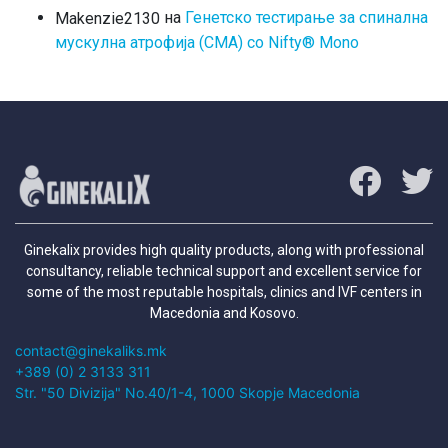
на
Генетско тестирање за спинална
Makenzie2130
мускулна атрофија (СМА) со Nifty® Mono
Ginekalix provides high quality products, along with professional
consultancy, reliable technical support and excellent service for
some of the most reputable hospitals, clinics and IVF centers in
Macedonia and Kosovo.
contact@ginekaliks.mk
+389 (0) 2 3133 311
Str. "50 Divizija" No.40/1-4, 1000 Skopje Macedonia