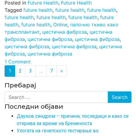
Posted in
Future Health
,
Future Health
Tagged
future health
,
future health
,
future health
,
future health
,
future health
,
future health
,
future
health
,
future health
,
Online
,
папочно ткиво како
трансплантант
,
цистична фиброза
,
цистична
фиброза
,
цистична фиброза
,
цистична фиброза
,
цистична фиброза
,
цистична фиброза
,
цистична
фиброза
,
цистична фиброза
1 Comment
Posts navigation
1
2
3
…
7
»
Пребарај
Search
Последни објави
Даунов синдром – причини, последици и како се
открива за време на бременоста
Улогата на генетското тестирање во