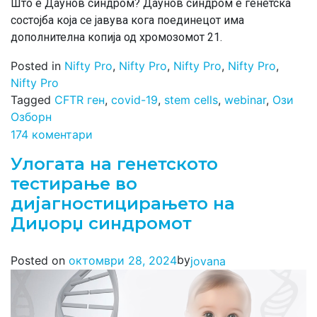
Што е Даунов синдром? Даунов синдром е генетска
состојба која се јавува кога поединецот има
дополнителна копија од хромозомот 21.
Posted in
Nifty Pro
,
Nifty Pro
,
Nifty Pro
,
Nifty Pro
,
Nifty Pro
Tagged
CFTR ген
,
covid-19
,
stem cells
,
webinar
,
Ози
Озборн
174 коментари
Улогата на генетското
тестирање во
дијагностицирањето на
Диџорџ синдромот
by
Posted on
октомври 28, 2024
jovana