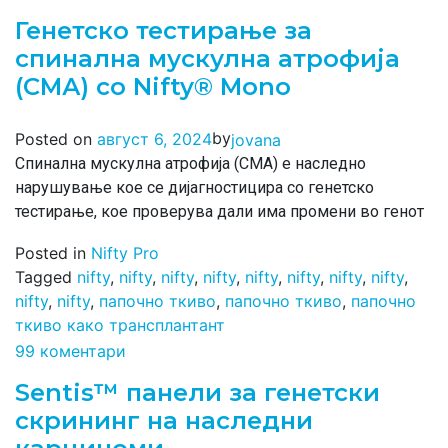
Генетско тестирање за
спинална мускулна атрофија
(СМА) со Nifty® Mono
by
Posted on
август 6, 2024
jovana
Спинална мускулна атрофија (СМА) е наследно
нарушување кое се дијагностицира со генетско
тестирање, кое проверува дали има промени во генот
Posted in
Nifty Pro
Tagged
nifty
,
nifty
,
nifty
,
nifty
,
nifty
,
nifty
,
nifty
,
nifty
,
nifty
,
nifty
,
папочно ткиво
,
папочно ткиво
,
папочно
ткиво како трансплантант
99 коментари
Sentis™ панели за генетски
скрининг на наследни