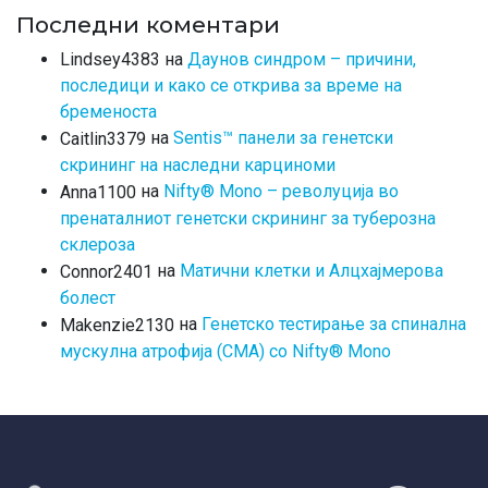
Последни коментари
на
Даунов синдром – причини,
Lindsey4383
последици и како се открива за време на
бременоста
на
Sentis™ панели за генетски
Caitlin3379
скрининг на наследни карциноми
на
Nifty® Mono – револуција во
Anna1100
пренаталниот генетски скрининг за туберозна
склероза
на
Матични клетки и Алцхајмерова
Connor2401
болест
на
Генетско тестирање за спинална
Makenzie2130
мускулна атрофија (СМА) со Nifty® Mono