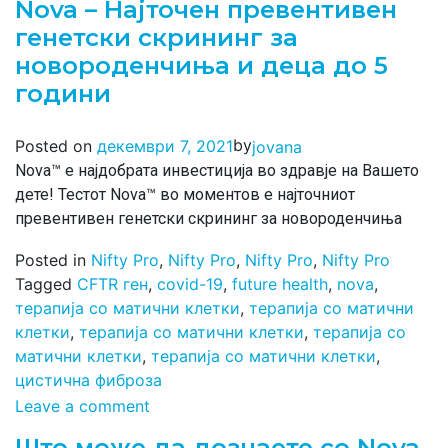
Nova – Најточен превентивен
генетски скрининг за
новороденчиња и деца до 5
години
by
Posted on
декември 7, 2021
jovana
Nova™ е најдобрата инвестиција во здравје на Вашето
дете! Тестот Nova™ во моментов е најточниот
превентивен генетски скрининг за новороденчиња
Posted in
Nifty Pro
,
Nifty Pro
,
Nifty Pro
,
Nifty Pro
Tagged
CFTR ген
,
covid-19
,
future health
,
nova
,
терапија со матични клетки
,
терапија со матични
клетки
,
терапија со матични клетки
,
терапија со
матични клетки
,
терапија со матични клетки
,
цистична фиброза
Leave a comment
Што може да дознаете со Nova