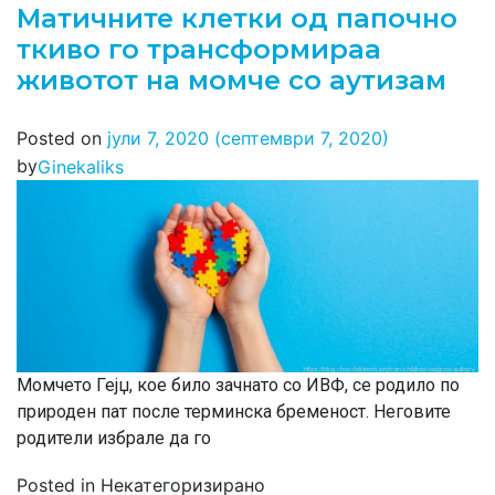
Матичните клетки од папочно
ткиво го трансформираа
животот на момче со аутизам
Posted on
јули 7, 2020
(септември 7, 2020)
by
Ginekaliks
Момчето Гејџ, кое било зачнато со ИВФ, се родило по
природен пат после терминска бременост. Неговите
родители избрале да го
Posted in Некатегоризирано