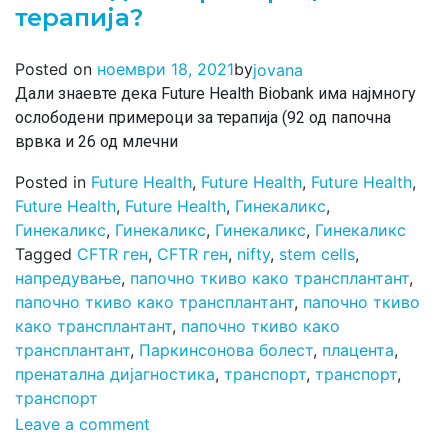
терапија?
by
Posted on
ноември 18, 2021
jovana
Дали знаевте дека Future Health Biobank има најмногу
ослободени примероци за терапија (92 од папочна
врвка и 26 од млечни
Posted in
Future Health
,
Future Health
,
Future Health
,
Future Health
,
Future Health
,
Гинекаликс
,
Гинекаликс
,
Гинекаликс
,
Гинекаликс
,
Гинекаликс
Tagged
CFTR ген
,
CFTR ген
,
nifty
,
stem cells
,
напредување
,
папочно ткиво како трансплантант
,
папочно ткиво како трансплантант
,
папочно ткиво
како трансплантант
,
папочно ткиво како
трансплантант
,
Паркинсонова болест
,
плацента
,
пренатална дијагностика
,
транспорт
,
транспорт
,
транспорт
Leave a comment