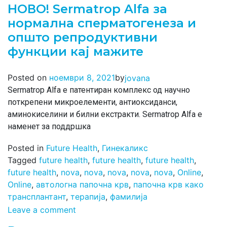
НОВО! Sermatrop Alfa за
нормална сперматогенеза и
општо репродуктивни
функции кај мажите
by
Posted on
ноември 8, 2021
jovana
Sermatrop Alfa е патентиран комплекс од научно
поткрепени микроелементи, антиоксиданси,
аминокиселини и билни екстракти. Sermatrop Alfa е
наменет за поддршка
Posted in
Future Health
,
Гинекаликс
Tagged
future health
,
future health
,
future health
,
future health
,
nova
,
nova
,
nova
,
nova
,
nova
,
Online
,
Online
,
автологна папочна крв
,
папочна крв како
трансплантант
,
терапија
,
фамилија
Leave a comment