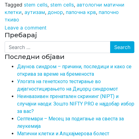
Tagged
stem cells
,
stem cells
,
автологни матични
клетки
,
аутизам
,
донор
,
папочна крв
,
папочно
ткиво
Leave a comment
Пребарај
Search
Последни објави
Даунов синдром – причини, последици и како се
открива за време на бременоста
Улогата на генетското тестирање во
дијагностицирањето на Диџорџ синдромот
Неинвазивен пренатален скрининг (NIPT) и
случајни наоди: Зошто NIFTY PRO е најдобар избор
за вас?
Септември – Месец за подигање на свеста за
леукемија
Матични клетки и Алцхајмерова болест