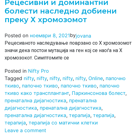
Рецесивни и доминантни
болести наследно добиени
преку Х хромозомот
by
Posted on
ноември 8, 2021
jovana
Рецесивното наследување поврзано со X хромозомот
значи дека постои мутација на ген кој се наоѓа на Х
хромозокот. Симптомите се
Posted in
Nifty Pro
Tagged
nifty
,
nifty
,
nifty
,
nifty
,
nifty
,
Online
,
папочно
ткиво
,
папочно ткиво
,
папочно ткиво
,
папочно
ткиво како трансплантант
,
Паркинсонова болест
,
пренатална дијагностика
,
пренатална
дијагностика
,
пренатална дијагностика
,
пренатална дијагностика
,
терапија
,
терапија
,
терапија
,
терапија со матични клетки
Leave a comment