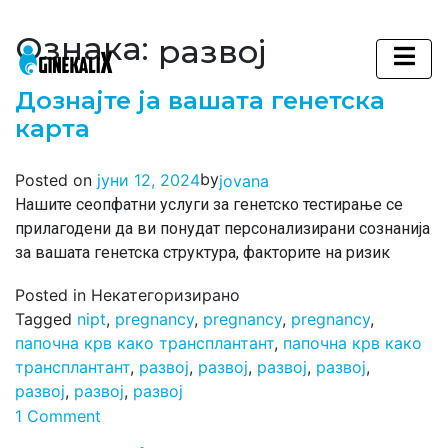
Ознака:
развој
Main Navigation
Дознајте ја вашата генетска
карта
by
Posted on
јуни 12, 2024
jovana
Нашите сеопфатни услуги за генетско тестирање се
прилагодени да ви понудат персонализирани сознанија
за вашата генетска структура, факторите на ризик
Posted in Некатегоризирано
Tagged
nipt
,
pregnancy
,
pregnancy
,
pregnancy
,
папочна крв како трансплантант
,
папочна крв како
трансплантант
,
развој
,
развој
,
развој
,
развој
,
развој
,
развој
,
развој
1 Comment