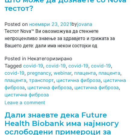
тестот?
by
Posted on
ноември 23, 2021
jovana
Тестот Nova™ Ви овозможува да стекнете
непроценливо знаење за здравјето и грижата за
Вашето дете: дали има некои состојки од
Posted in Некатегоризирано
Tagged
covid-19
,
covid-19
,
covid-19
,
covid-19
,
covid-19
,
pregnancy
,
webinar
,
плацента
,
плацента
,
плацента
,
транспорт
,
цистична фиброза
,
цистична
фиброза
,
цистична фиброза
,
цистична фиброза
,
цистична фиброза
Leave a comment
Дали знаевте дека Future
Health Biobank има најмногу
ослободени примероци за