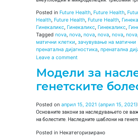
Posted in
Future Health
,
Future Health
,
Futu
Health
,
Future Health
,
Future Health
,
Гинек
Гинекаликс
,
Гинекаликс
,
Гинекаликс
,
Гин
Tagged
nova
,
nova
,
nova
,
nova
,
nova
,
nova
матични клетки
,
зачувување на матични
пренатална дијагностика
,
пренатална диј
Leave a comment
Модели за насл
генетските боле
Posted on
април 15, 2021
(април 15, 2021)
Основните закони за наследувањето се ва
на болестите. Наследните шаблони на генет
Posted in Некатегоризирано