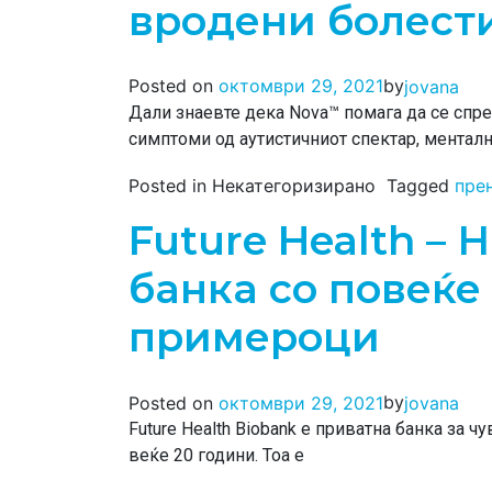
вродени болест
by
Posted on
октомври 29, 2021
jovana
Дали знаевте дека Nova™ помага да се спре
симптоми од аутистичниот спектар, ментал
Posted in Некатегоризирано
Tagged
пре
Future Health – 
банка со повеќе 
примероци
by
Posted on
октомври 29, 2021
jovana
Future Health Biobank е приватна банка за 
веќе 20 години. Тоа е