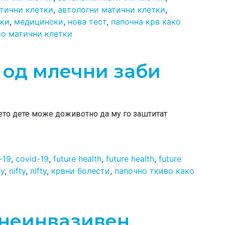
тични клетки
,
автологни матични клетки
,
тки
,
медицински
,
нова тест
,
папочна крв како
со матични клетки
 од млечни заби
ето дете може доживотно да му го заштитат
-19
,
covid-19
,
future health
,
future health
,
future
ty
,
nifty
,
nifty
,
крвни болести
,
папочно ткиво како
 неинвазивен