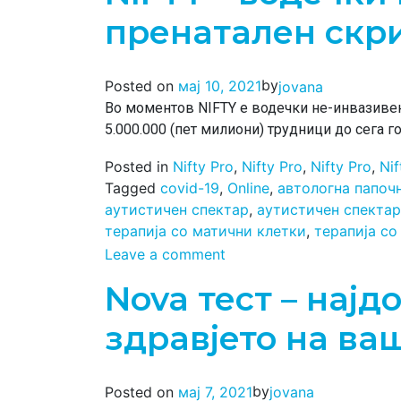
пренатален скри
by
Posted on
мај 10, 2021
jovana
Во моментов NIFTY е водечки не-инвазивен
5.000.000 (пет милиони) трудници до сега г
Posted in
Nifty Pro
,
Nifty Pro
,
Nifty Pro
,
Nif
Tagged
covid-19
,
Online
,
автологна папоч
аутистичен спектар
,
аутистичен спектар
терапија со матични клетки
,
терапија со
Leave a comment
Nova тест – најд
здравјето на ва
by
Posted on
мај 7, 2021
jovana