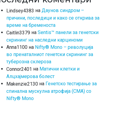
на
Даунов синдром –
Lindsey4383
причини, последици и како се открива за
време на бременоста
на
Sentis™ панели за генетски
Caitlin3379
скрининг на наследни карциноми
на
Nifty® Mono – револуција
Anna1100
во пренаталниот генетски скрининг за
туберозна склероза
на
Матични клетки и
Connor2401
Алцхајмерова болест
на
Генетско тестирање за
Makenzie2130
спинална мускулна атрофија (СМА) со
Nifty® Mono