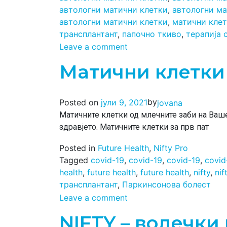
автологни матични клетки
,
автологни ма
автологни матични клетки
,
матични кле
трансплантант
,
папочно ткиво
,
терапија 
Leave a comment
Матични клетки
by
Posted on
јули 9, 2021
jovana
Матичните клетки од млечните заби на Ваш
здравјето. Матичните клетки за прв пат
Posted in
Future Health
,
Nifty Pro
Tagged
covid-19
,
covid-19
,
covid-19
,
covid
health
,
future health
,
future health
,
nifty
,
nif
трансплантант
,
Паркинсонова болест
Leave a comment
NIFTY – водечки