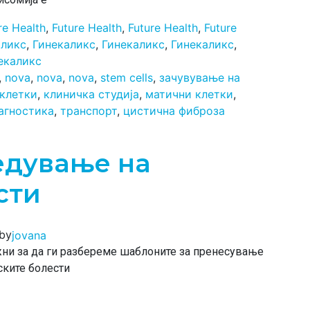
re Health
,
Future Health
,
Future Health
,
Future
аликс
,
Гинекаликс
,
Гинекаликс
,
Гинекаликс
,
екаликс
,
nova
,
nova
,
nova
,
stem cells
,
зачувување на
 клетки
,
клиничка студија
,
матични клетки
,
агностика
,
транспорт
,
цистична фиброза
едување на
сти
by
jovana
жни за да ги разбереме шаблоните за пренесување
ските болести