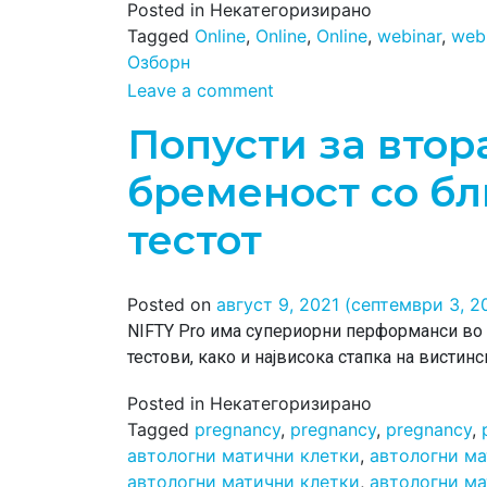
Posted in Некатегоризирано
Tagged
Online
,
Online
,
Online
,
webinar
,
web
Озборн
Leave a comment
Попусти за втор
бременост со бл
тестот
Posted on
август 9, 2021
(септември 3, 2
NIFTY Pro има супериорни перформанси во 
тестови, како и највисока стапка на вистин
Posted in Некатегоризирано
Tagged
pregnancy
,
pregnancy
,
pregnancy
,
автологни матични клетки
,
автологни ма
автологни матични клетки
,
автологни ма