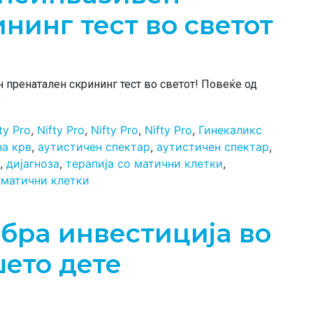
нинг тест во светот
 пренатален скрининг тест во светот! Повеќе од
о
ty Pro
,
Nifty Pro
,
Nifty Pro
,
Nifty Pro
,
Гинекаликс
на крв
,
аутистичен спектар
,
аутистичен спектар
,
,
дијагноза
,
терапија со матични клетки
,
 матични клетки
обра инвестиција во
шето дете