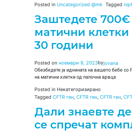
Posted in
Uncategorized @mk
Tagged
nip
Заштедете 700€
матични клетки
30 години
by
Posted on
ноември 9, 2023
jovana
Обезбедете ја иднината на вашето бебе со F
на матични клетки од папочна врвца
Posted in Некатегоризирано
Tagged
CFTR ген
,
CFTR ген
,
CFTR ген
,
CFT
Дали знаевте де
се спречат ком