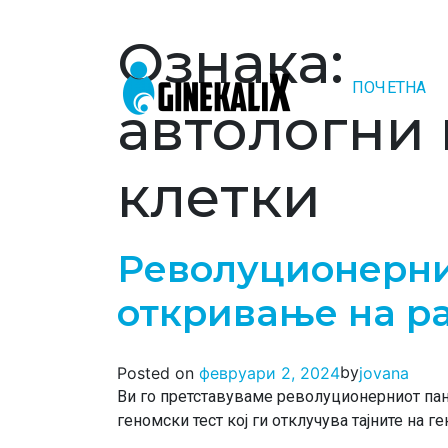
Ознака:
ПОЧЕТНА
Main Navigation
автологни
клетки
Револуционерни
откривање на ра
by
Posted on
февруари 2, 2024
jovana
Ви го претставуваме револуционерниот пан
геномски тест кој ги отклучува тајните на ге