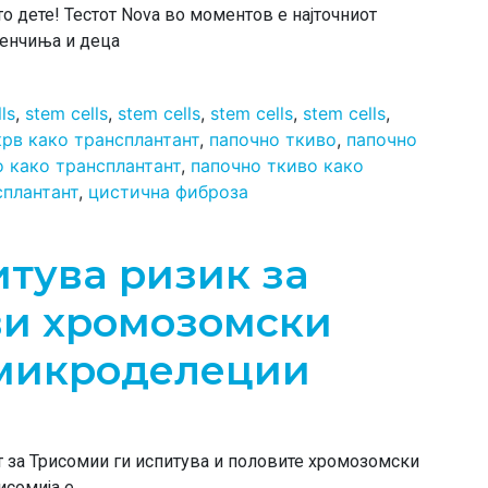
о дете! Тестот Nova во моментов е најточниот
денчиња и деца
ls
,
stem cells
,
stem cells
,
stem cells
,
stem cells
,
крв како трансплантант
,
папочно ткиво
,
папочно
о како трансплантант
,
папочно ткиво како
сплантант
,
цистична фиброза
итува ризик за
ви хромозомски
 микроделеции
т за Трисомии ги испитува и половите хромозомски
исомија е