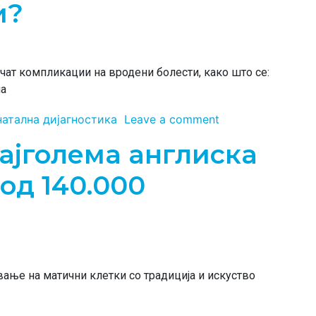
и?
чат компликации на вродени болести, како што се:
на
натална дијагностика
Leave a comment
Најголема англиска
од 140.000
чување на матични клетки со традиција и искуство