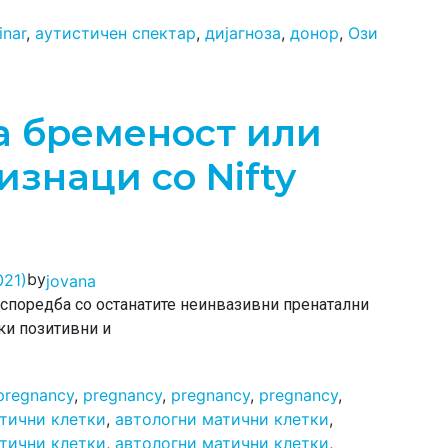
inar
,
аутистичен спектар
,
дијагноза
,
донор
,
Ози
а бременост или
изнаци со Nifty
by
021)
jovana
споредба со останатите неинвазивни пренатални
ски позитивни и
pregnancy
,
pregnancy
,
pregnancy
,
pregnancy
,
тични клетки
,
автологни матични клетки
,
тични клетки
,
автологни матични клетки
,