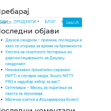
ребарај
arch
ТОВИ
ПРОДУКТИ
БЛОГ
КОНТАКТ
оследни објави
Даунов синдром – причини, последици и
како се открива за време на бременоста
Улогата на генетското тестирање во
дијагностицирањето на Диџорџ
синдромот
Неинвазивен пренатален скрининг
(NIPT) и случајни наоди: Зошто NIFTY
PRO е најдобар избор за вас?
Септември – Месец за подигање на
свеста за леукемија
Матични клетки и Алцхајмерова болест
оследни коментари