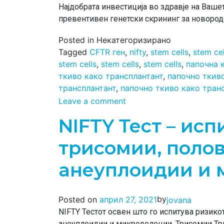
Најдобрата инвестиција во здравје на Вашет
превентивен генетски скрининг за новоро
Posted in Некатегоризирано
Tagged
CFTR ген
,
nifty
,
stem cells
,
stem cel
stem cells
,
stem cells
,
stem cells
,
папочна 
ткиво како трансплантант
,
папочно ткив
трансплантант
,
папочно ткиво како тран
Leave a comment
NIFTY Тест – исп
трисомии, поло
анеуплоидии и
by
Posted on
април 27, 2021
jovana
NIFTY Тестот освен што го испитува ризико
анеуплоидии и микроделеции. Трисомии Тр