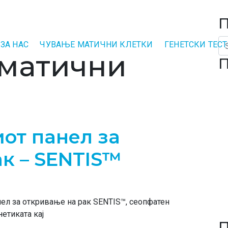
П
Se
ЗА НАС
ЧУВАЊЕ МАТИЧНИ КЛЕТКИ
ГЕНЕТСКИ ТЕС
 матични
П
от панел за
к – SENTIS™
ел за откривање на рак SENTIS™, сеопфатен
нетиката кај
П