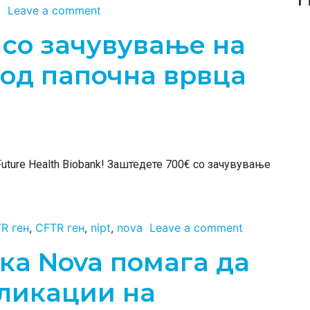
t
Leave a comment
 со зачувување на
 од папочна врвца
uture Health Biobank! Заштедете 700€ со зачувување
R ген
,
CFTR ген
,
nipt
,
nova
Leave a comment
ка Nova помага да
пликации на