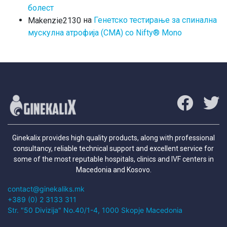
болест
на
Генетско тестирање за спинална
Makenzie2130
мускулна атрофија (СМА) со Nifty® Mono
Ginekalix provides high quality products, along with professional
consultancy, reliable technical support and excellent service for
some of the most reputable hospitals, clinics and IVF centers in
Macedonia and Kosovo.
contact@ginekaliks.mk
+389 (0) 2 3133 311
Str. "50 Divizija" No.40/1-4, 1000 Skopje Macedonia