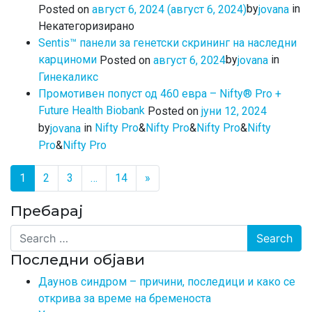
in
by
Posted on
август 6, 2024
(август 6, 2024)
jovana
Некатегоризирано
Sentis™ панели за генетски скрининг на наследни
карциноми
in
by
Posted on
август 6, 2024
jovana
Гинекаликс
Промотивен попуст од 460 евра – Nifty® Pro +
Future Health Biobank
Posted on
јуни 12, 2024
in
Nifty Pro
&
Nifty Pro
&
Nifty Pro
&
Nifty
by
jovana
Pro
&
Nifty Pro
Posts navigation
1
2
3
…
14
»
Пребарај
Search
Последни објави
Даунов синдром – причини, последици и како се
открива за време на бременоста