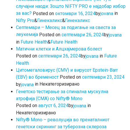
случајни наоди: Зошто NIFTY PRO е најдобар избор
за вас?
in
by
Posted on
октомври 16, 2024
jovana
Nifty Pro
&
Гинекаликс
&
Гинекаликс
Септември – Месец за подигање на свеста за
леукемија
by
Posted on
септември 26, 2024
jovana
in
Future Health
&
Future Health
Матични клетки и Алцхајмерова болест
in
Future
by
Posted on
септември 26, 2024
jovana
Health
Цитомегаловирус (CMV) и вирусот Epstein-Barr
(ЕBV) во бременост
Posted on
септември 23, 2024
in Некатегоризирано
by
jovana
Генетско тестирање за спинална мускулна
атрофија (СМА) со Nifty® Mono
in
by
Posted on
август 6, 2024
jovana
Некатегоризирано
Nifty® Mono – револуција во пренаталниот
генетски скрининг за туберозна склероза