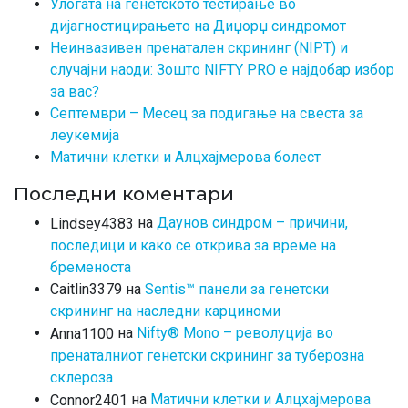
Улогата на генетското тестирање во
дијагностицирањето на Диџорџ синдромот
Неинвазивен пренатален скрининг (NIPT) и
случајни наоди: Зошто NIFTY PRO е најдобар избор
за вас?
Септември – Месец за подигање на свеста за
леукемија
Матични клетки и Алцхајмерова болест
Последни коментари
на
Даунов синдром – причини,
Lindsey4383
последици и како се открива за време на
бременоста
на
Sentis™ панели за генетски
Caitlin3379
скрининг на наследни карциноми
на
Nifty® Mono – револуција во
Anna1100
пренаталниот генетски скрининг за туберозна
склероза
на
Матични клетки и Алцхајмерова
Connor2401