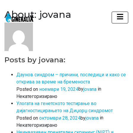
About: jovana
Main Navigation
Posts by jovana:
Даунов синдром – причини, последици и како се
открива за време на бременоста
in
by
Posted on
ноември 19, 2024
jovana
Некатегоризирано
Улогата на генетското тестирање во
дијагностицирањето на Диџорџ синдромот
in
by
Posted on
октомври 28, 2024
jovana
Некатегоризирано
Неинвазивен пренатален скрининг (NIPT) и