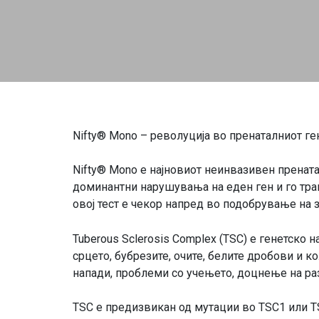
Nifty® Mono – револуција во пренаталниот ге
Nifty® Mono е најновиот неинвазивен прената
доминантни нарушувања на еден ген и го тран
овој тест е чекор напред во подобрување на 
Tuberous Sclerosis Complex (TSC) е генетско
срцето, бубрезите, очите, белите дробови и
напади, проблеми со учењето, доцнење на ра
TSC е предизвикан од мутации во TSC1 или TS