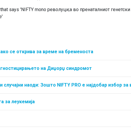
како се открива за време на бременоста
јагностицирањето на Диџорџ синдромот
и случајни наоди: Зошто NIFTY PRO е најдобар избор за 
а за леукемија