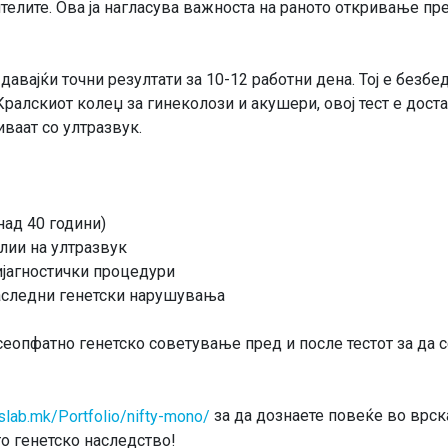
дителите. Ова ја нагласува важноста на раното откривање п
вајќи точни резултати за 10-12 работни дена. Тој е безбе
Кралскиот колеџ за гинеколози и акушери, овој тест е дост
иваат со ултразвук.
над 40 години)
лии на ултразвук
ијагностички процедури
наследни генетски нарушувања
сеопфатно генетско советување пред и после тестот за да с
за да дознаете повеќе во врска
kslab.mk/Portfolio/nifty-mono/
то генетско наследство!