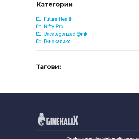
Категории
Future Health
Nifty Pro
Uncategorized @mk
Гинекаликс
Тагови: