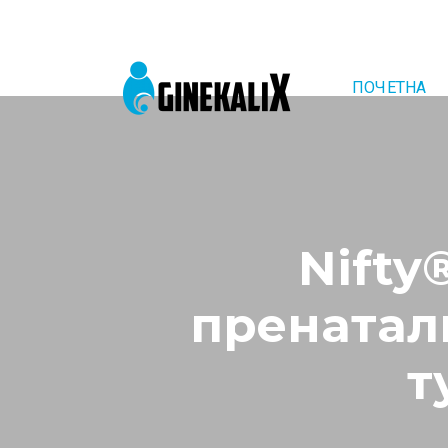
ПОЧЕТНА
Main Navigation
Nifty
пренатал
т