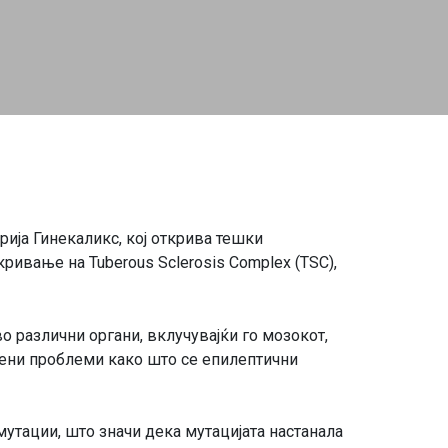
рија Гинекаликс, кој открива тешки
ривање на Tuberous Sclerosis Complex (TSC),
о различни органи, вклучувајќи го мозокот,
вени проблеми како што се епилептични
мутации, што значи дека мутацијата настанала