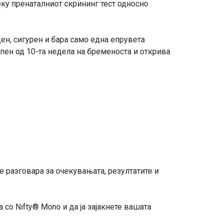
реку пренаталниот скрининг тест односно
ден, сигурен и бара само една епрувета
апен од 10-та недела на бременоста и открива
е разговара за очекувањата, резултатите и
 со Nifty® Mono и да ја зајакнете вашата