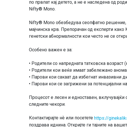
по првпат кај детето, а не е наследена од ро
Nifty® Mono.
Nifty® Mono обезбедува сеопфатно решение, да
мајчинска крв. Препорачан од експерти како 
генетски абнормалности кои често не се откр
Особено важен е за:
• Родители со напредната татковска возраст (
• Родители кои веќе имаат забележано анома
• Парови кои сакаат да избегнат инвазивни д
• Парови кои се загрижени за потенцијални 
Процесот е лесен и едноставен, вклучувајќи 
следните чекори.
Контактирајте нѐ или посетете
https://ginekali
поздрава иднина. Откријте ги тајните на ваше