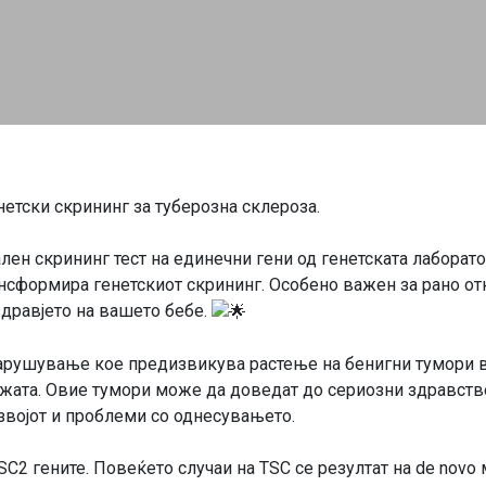
нетски скрининг за туберозна склероза.
лен скрининг тест на единечни гени од генетската лаборато
сформира генетскиот скрининг. Особено важен за рано отк
здравјето на вашето бебе.
 нарушување кое предизвикува растење на бенигни тумори в
 кожата. Овие тумори може да доведат до сериозни здравст
звојот и проблеми со однесувањето.
C2 гените. Повеќето случаи на TSC се резултат на de novo 