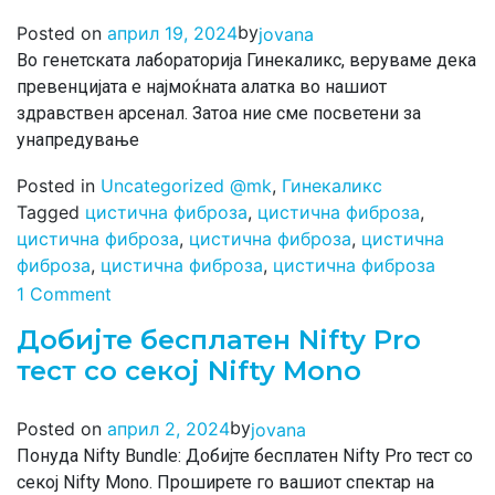
by
Posted on
април 19, 2024
jovana
Во генетската лабораторија Гинекаликс, веруваме дека
превенцијата е најмоќната алатка во нашиот
здравствен арсенал. Затоа ние сме посветени за
унапредување
Posted in
Uncategorized @mk
,
Гинекаликс
Tagged
цистична фиброза
,
цистична фиброза
,
цистична фиброза
,
цистична фиброза
,
цистична
фиброза
,
цистична фиброза
,
цистична фиброза
1 Comment
Добијте бесплатен Nifty Pro
тест со секој Nifty Mono
by
Posted on
април 2, 2024
jovana
Понуда Nifty Bundle: Добијте бесплатен Nifty Pro тест со
секој Nifty Mono. Проширете го вашиот спектар на