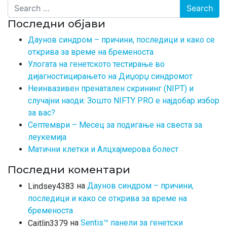
Search
Последни објави
Даунов синдром – причини, последици и како се
открива за време на бременоста
Улогата на генетското тестирање во
дијагностицирањето на Диџорџ синдромот
Неинвазивен пренатален скрининг (NIPT) и
случајни наоди: Зошто NIFTY PRO е најдобар избор
за вас?
Септември – Месец за подигање на свеста за
леукемија
Матични клетки и Алцхајмерова болест
Последни коментари
на
Даунов синдром – причини,
Lindsey4383
последици и како се открива за време на
бременоста
на
Sentis™ панели за генетски
Caitlin3379