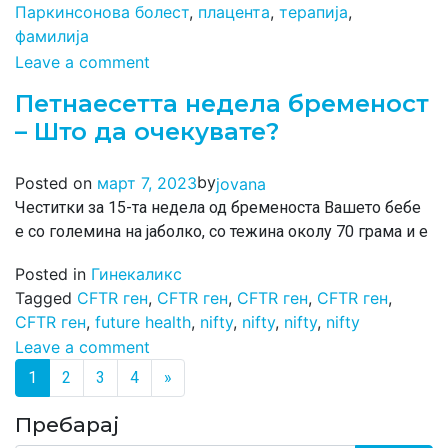
Паркинсонова болест
,
плацента
,
терапија
,
фамилија
Leave a comment
Петнаесетта недела бременост
– Што да очекувате?
by
Posted on
март 7, 2023
jovana
Честитки за 15-та недела од бременоста Вашето бебе
е со големина на јаболко, со тежина околу 70 грама и е
Posted in
Гинекаликс
Tagged
CFTR ген
,
CFTR ген
,
CFTR ген
,
CFTR ген
,
CFTR ген
,
future health
,
nifty
,
nifty
,
nifty
,
nifty
Leave a comment
Posts navigation
1
2
3
4
»
Пребарај