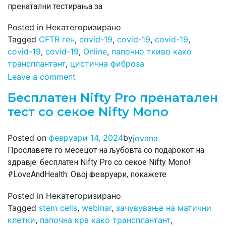
пренатални тестирања за
Posted in Некатегоризирано
Tagged
CFTR ген
,
covid-19
,
covid-19
,
covid-19
,
covid-19
,
covid-19
,
Online
,
папочно ткиво како
трансплантант
,
цистична фиброза
Leave a comment
Бесплатен Nifty Pro пренатален
тест со секое Nifty Mono
by
Posted on
февруари 14, 2024
jovana
Прославете го месецот на љубовта со подарокот на
здравје: бесплатен Nifty Pro со секое Nifty Mono!
#LoveAndHealth: Овој февруари, покажете
Posted in Некатегоризирано
Tagged
stem cells
,
webinar
,
зачувување на матични
клетки
,
папочна крв како трансплантант
,