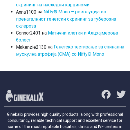
скрининг на наследни карциноми
на
Nifty® Mono – револуција во
Anna1100
пренаталниот генетски скрининг за туберозна
склероза
на
Матични клетки и Алцхајмерова
Connor2401
болест
на
Генетско тестирање за спинална
Makenzie2130
мускулна атрофија (СМА) со Nifty® Mono
Ginekalix provides high quality products, along with professional
consultancy, reliable technical support and excellent service for
some of the most reputable hospitals, clinics and IVF centers in