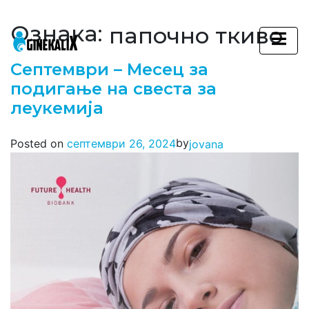
Ознака:
папочно ткиво
Main Navigation
Септември – Месец за
подигање на свеста за
леукемија
by
Posted on
септември 26, 2024
jovana