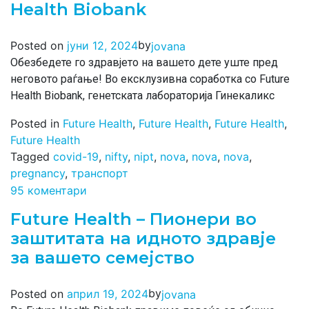
Health Biobank
by
Posted on
јуни 12, 2024
jovana
Обезбедете го здравјето на вашето дете уште пред
неговото раѓање! Во ексклузивна соработка со Future
Health Biobank, генетската лабораторија Гинекаликс
Posted in
Future Health
,
Future Health
,
Future Health
,
Future Health
Tagged
covid-19
,
nifty
,
nipt
,
nova
,
nova
,
nova
,
pregnancy
,
транспорт
95 коментари
Future Health – Пионери во
заштитата на идното здравје
за вашето семејство
by
Posted on
април 19, 2024
jovana