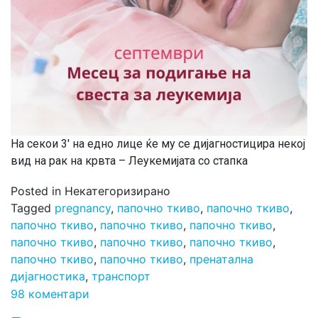
На секои 3′ на едно лице ќе му се дијагностицира некој
вид на рак на крвта – Леукемијата со стапка
Posted in Некатегоризирано
Tagged
pregnancy
,
папочно ткиво
,
папочно ткиво
,
папочно ткиво
,
папочно ткиво
,
папочно ткиво
,
папочно ткиво
,
папочно ткиво
,
папочно ткиво
,
папочно ткиво
,
папочно ткиво
,
пренатална
дијагностика
,
транспорт
98 коментари