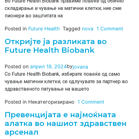
Во Future Health Biobank правиме повеќе од обично
складирање и чување на матични клетки; ние сме
пионери во заштитата на
Posted in
Future Health
Tagged
nova
1 Comment
Откријте ја разликата во
Future Health Biobank
by
Posted on
април 19, 2024
jovana
Со Future Health Biobank, избирате повеќе од само
чување матични клетки; се одлучувате за партнер во
здравственото патување на вашето
Posted in Некатегоризирано
1 Comment
Превенцијата е најмоќната
алатка во нашиот здравствен
арсенал