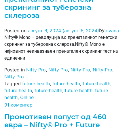
скрининг за туберозна
склероза
by
Posted on
август 6, 2024
(август 6, 2024)
jovana
Nifty® Mono – револуција во пренаталниот генетски
скрининг за туберозна склероза.Nifty® Mono е
најновиот неинвазивен пренатален скрининг тест на
единечни
Posted in
Nifty Pro
,
Nifty Pro
,
Nifty Pro
,
Nifty Pro
,
Nifty Pro
Tagged
future health
,
future health
,
future health
,
future health
,
future health
,
future health
,
future
health
,
Online
91 коментар
Промотивен попуст од 460
евра – Nifty® Pro + Future