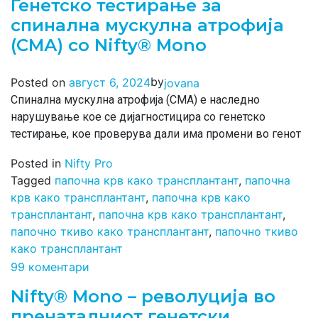
Генетско тестирање за
спинална мускулна атрофија
(СМА) со Nifty® Mono
by
Posted on
август 6, 2024
jovana
Спинална мускулна атрофија (СМА) е наследно
нарушување кое се дијагностицира со генетско
тестирање, кое проверува дали има промени во генот
Posted in
Nifty Pro
Tagged
папочна крв како трансплантант
,
папочна
крв како трансплантант
,
папочна крв како
трансплантант
,
папочна крв како трансплантант
,
папочно ткиво како трансплантант
,
папочно ткиво
како трансплантант
99 коментари
Nifty® Mono – револуција во
пренаталниот генетски