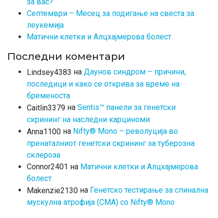
за вас?
Септември – Месец за подигање на свеста за
леукемија
Матични клетки и Алцхајмерова болест
Последни коментари
на
Даунов синдром – причини,
Lindsey4383
последици и како се открива за време на
бременоста
на
Sentis™ панели за генетски
Caitlin3379
скрининг на наследни карциноми
на
Nifty® Mono – револуција во
Anna1100
пренаталниот генетски скрининг за туберозна
склероза
на
Матични клетки и Алцхајмерова
Connor2401
болест
на
Генетско тестирање за спинална
Makenzie2130
мускулна атрофија (СМА) со Nifty® Mono