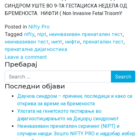
СИНДРОМ УШТЕ ВО 9-TA ГЕСТАЦИСКА НЕДЕЛА ОД
БРЕМЕНОСТА. НИФТИ ( Non Invasive Fetal TrisomY
Posted in
Nifty Pro
Tagged
nifty
,
nipt
,
неинвазивен пренатален тест
,
неинвазивен тест
,
нипт
,
нифти
,
пренатален тест
,
пренатална дијагностика
Leave a comment
Пребарај
Search
Последни објави
Даунов синдром – причини, последици и како се
открива за време на бременоста
Улогата на генетското тестирање во
дијагностицирањето на Диџорџ синдромот
Неинвазивен пренатален скрининг (NIPT) и
случајни наоди: Зошто NIFTY PRO е најдобар избор