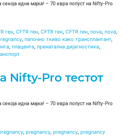
екоја идна мајка! – 70 евра попуст на Nifty-Pro
R ген
,
CFTR ген
,
CFTR ген
,
CFTR ген
,
nova
,
nova
,
regnancy
,
папочно ткиво како трансплантант
,
ента
,
плацента
,
пренатална дијагностика
,
анспорт
а Nifty-Pro тестот
екоја идна мајка! – 70 евра попуст на Nifty-Pro
pregnancy
,
pregnancy
,
pregnancy
,
pregnancy