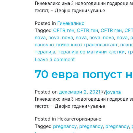
Гинекаликс има 3 новогодишни подароци за с
тестот; – Двојно години чување
Posted in
Гинекаликс
Tagged
CFTR ген
,
CFTR ген
,
CFTR ген
,
CFT
nova
,
nova
,
nova
,
nova
,
nova
,
nova
,
nova
,
p
папочно ткиво како трансплантант
,
плац
терапија
,
терапија со матични клетки
,
тр
Leave a comment
70 евра попуст н
by
Posted on
декември 2, 2021
jovana
Гинекаликс има 3 новогодишни подароци за с
тестот; – Двојно години чување
Posted in Некатегоризирано
Tagged
pregnancy
,
pregnancy
,
pregnancy
,