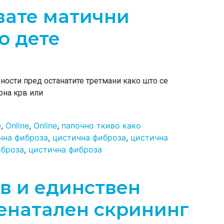
вате матични
о дете
ности пред останатите третмани како што се
рна крв или
e
,
Online
,
Online
,
папочно ткиво како
чна фиброза
,
цистична фиброза
,
цистична
иброза
,
цистична фиброза
ов и единствен
енатален скрининг