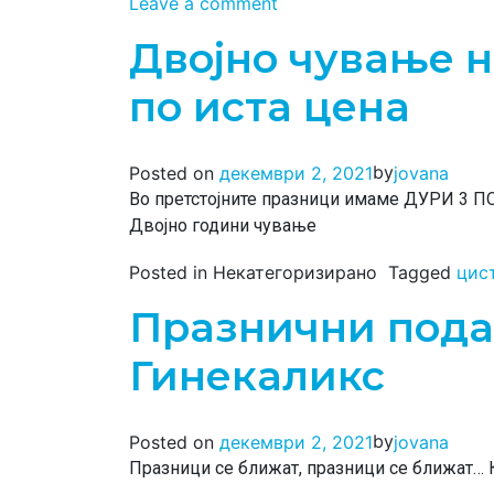
Leave a comment
Двојно чување н
по иста цена
by
Posted on
декември 2, 2021
jovana
Во претстојните празници имаме ДУРИ 3 ПО
Двојно години чување
Posted in Некатегоризирано
Tagged
цис
Празнични пода
Гинекаликс
by
Posted on
декември 2, 2021
jovana
Празници се ближат, празници се ближат… Ка