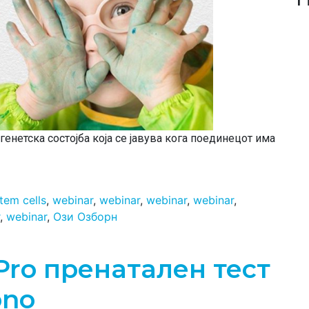
нетска состојба која се јавува кога поединецот има
tem cells
,
webinar
,
webinar
,
webinar
,
webinar
,
,
webinar
,
Ози Озборн
Pro пренатален тест
ono