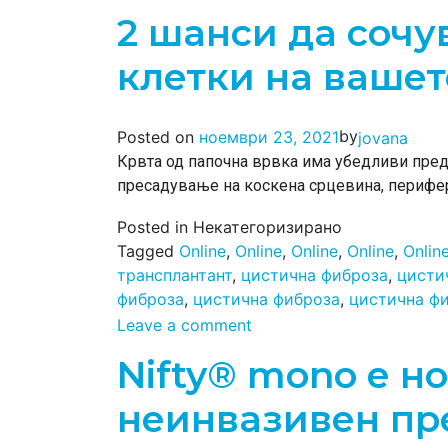
2 шанси да сочу
клетки на вашет
by
Posted on
ноември 23, 2021
jovana
Крвта од папочна врвка има убедливи пред
пресадување на коскена срцевина, перифе
Posted in Некатегоризирано
Tagged
Online
,
Online
,
Online
,
Online
,
Onlin
трансплантант
,
цистична фиброза
,
цисти
фиброза
,
цистична фиброза
,
цистична ф
Leave a comment
Nifty® mono е н
неинвазивен пр