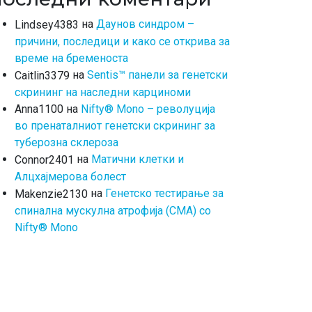
на
Даунов синдром –
Lindsey4383
причини, последици и како се открива за
време на бременоста
на
Sentis™ панели за генетски
Caitlin3379
скрининг на наследни карциноми
на
Nifty® Mono – револуција
Anna1100
во пренаталниот генетски скрининг за
туберозна склероза
на
Матични клетки и
Connor2401
Алцхајмерова болест
на
Генетско тестирање за
Makenzie2130
спинална мускулна атрофија (СМА) со
Nifty® Mono