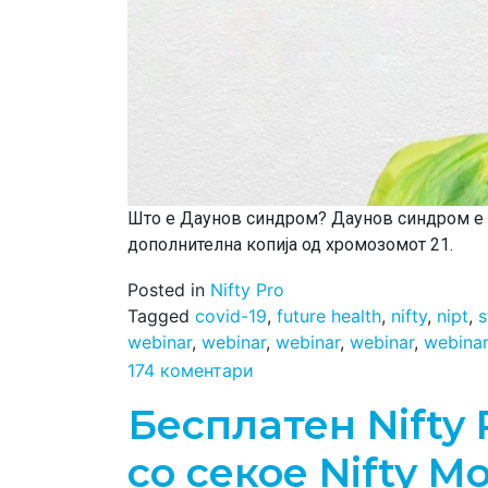
Што е Даунов синдром? Даунов синдром е ге
дополнителна копија од хромозомот 21.
Posted in
Nifty Pro
Tagged
covid-19
,
future health
,
nifty
,
nipt
,
s
webinar
,
webinar
,
webinar
,
webinar
,
webinar
174 коментари
Бесплатен Nifty 
со секое Nifty M