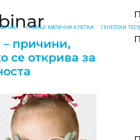
П
binar
Se
ЗА НАС
ЧУВАЊЕ МАТИЧНИ КЛЕТКИ
ГЕНЕТСКИ ТЕС
П
 – причини,
о се открива за
носта
П