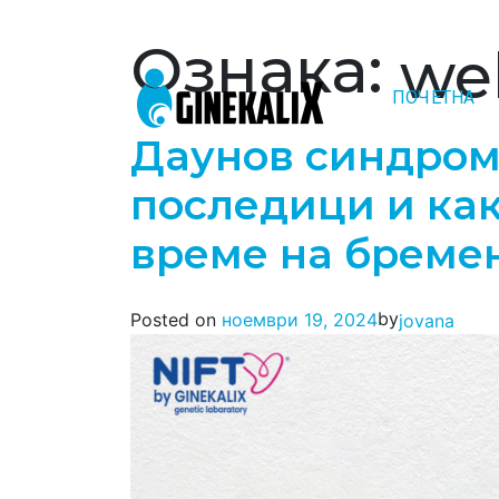
Ознака:
we
ПОЧЕТНА
Main Navigation
Даунов синдром
последици и как
време на бреме
by
Posted on
ноември 19, 2024
jovana