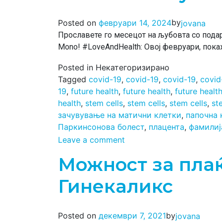
by
Posted on
февруари 14, 2024
jovana
Прославете го месецот на љубовта со подарок
Mono! #LoveAndHealth: Овој февруари, пок
Posted in Некатегоризирано
Tagged
covid-19
,
covid-19
,
covid-19
,
covid
19
,
future health
,
future health
,
future healt
health
,
stem cells
,
stem cells
,
stem cells
,
st
зачувување на матични клетки
,
папочна 
Паркинсонова болест
,
плацента
,
фамилиј
Leave a comment
Можност за плаќ
Гинекаликс
by
Posted on
декември 7, 2021
jovana