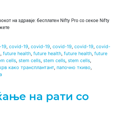
от на здравје: бесплатен Nifty Pro со секое Nifty
ажете
-19
,
covid-19
,
covid-19
,
covid-19
,
covid-19
,
covid-
h
,
future health
,
future health
,
future health
,
future
em cells
,
stem cells
,
stem cells
,
stem cells
,
крв како трансплантант
,
папочно ткиво
,
а
ање на рати со