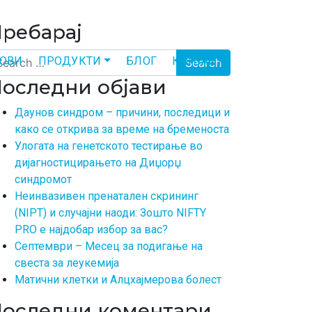
ребарај
arch
ТОВИ
ПРОДУКТИ
БЛОГ
КОНТАКТ
оследни објави
Даунов синдром – причини, последици и
како се открива за време на бременоста
Улогата на генетското тестирање во
дијагностицирањето на Диџорџ
синдромот
Неинвазивен пренатален скрининг
(NIPT) и случајни наоди: Зошто NIFTY
PRO е најдобар избор за вас?
Септември – Месец за подигање на
свеста за леукемија
Матични клетки и Алцхајмерова болест
оследни коментари