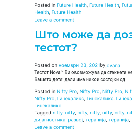
Posted in
Future Health
,
Future Health
,
Futu
Health
,
Future Health
Leave a comment
Што може да доз
тестот?
by
Posted on
ноември 23, 2021
jovana
Тестот Nova™ Ви овозможува да стекнете н
Вашето дете: дали има некои состојки од
Posted in
Nifty Pro
,
Nifty Pro
,
Nifty Pro
,
Nif
Nifty Pro
,
Гинекаликс
,
Гинекаликс
,
Гинек
Гинекаликс
Tagged
nifty
,
nifty
,
nifty
,
nifty
,
nifty
,
nifty
,
ni
дијагностика
,
развој
,
терапија
,
терапија
,
Leave a comment