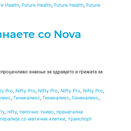
re Health
,
Future Health
,
Future Health
,
Future
наете со Nova
епроценливо знаење за здравјето и грижата за
ty Pro
,
Nifty Pro
,
Nifty Pro
,
Nifty Pro
,
Nifty Pro
,
аликс
,
Гинекаликс
,
Гинекаликс
,
Гинекаликс
,
fty
,
nifty
,
папочно ткиво
,
пренатална
терапија со матични клетки
,
транспорт