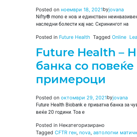
by
Posted on
ноември 18, 2021
jovana
Nifty® mono е нов и единствен неинвазиве
наследни болести кај нас. Скринингот на
Posted in
Future Health
Tagged
Online
Le
Future Health – 
банка со повеќе 
примероци
by
Posted on
октомври 29, 2021
jovana
Future Health Biobank е приватна банка за 
веќе 20 години. Тоа е
Posted in Некатегоризирано
Tagged
CFTR ген
,
nova
,
автологни матичн