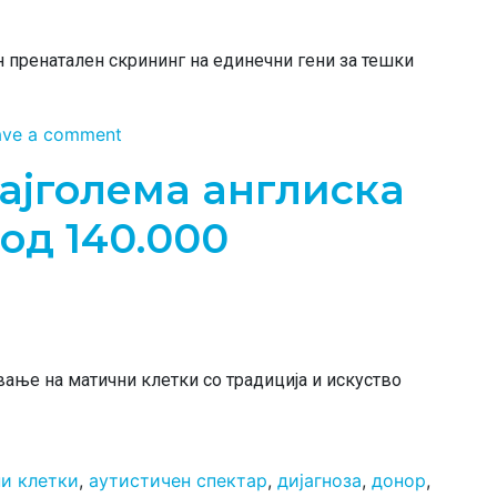
н пренатален скрининг на единечни гени за тешки
ave a comment
Најголема англиска
од 140.000
чување на матични клетки со традиција и искуство
и клетки
,
аутистичен спектар
,
дијагноза
,
донор
,