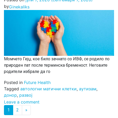
by
Ginekaliks
Момчето Гејџ, кое било зачнато со ИВФ, се родило по
природен пат после терминска бременост. Неговите
родители избрале да го
Posted in
Future Health
Tagged
автологни матични клетки
,
аутизам
,
донор
,
развој
Leave a comment
Posts navigation
1
2
»