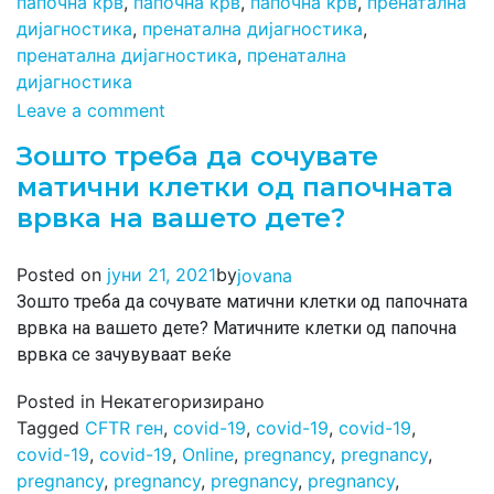
папочна крв
,
папочна крв
,
папочна крв
,
пренатална
дијагностика
,
пренатална дијагностика
,
пренатална дијагностика
,
пренатална
дијагностика
Leave a comment
Зошто треба да сочувате
матични клетки од папочната
врвка на вашето дете?
by
Posted on
јуни 21, 2021
jovana
Зошто треба да сочувате матични клетки од папочната
врвка на вашето дете? Матичните клетки од папочна
врвка се зачувуваат веќе
Posted in Некатегоризирано
Tagged
CFTR ген
,
covid-19
,
covid-19
,
covid-19
,
covid-19
,
covid-19
,
Online
,
pregnancy
,
pregnancy
,
pregnancy
,
pregnancy
,
pregnancy
,
pregnancy
,