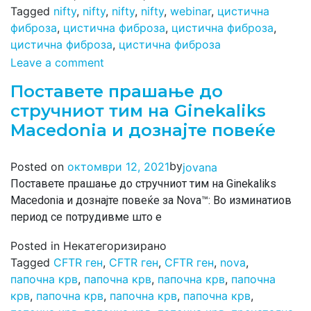
Tagged
nifty
,
nifty
,
nifty
,
nifty
,
webinar
,
цистична
фиброза
,
цистична фиброза
,
цистична фиброза
,
цистична фиброза
,
цистична фиброза
Leave a comment
Поставете прашање до
стручниот тим на Ginekaliks
Macedonia и дознајте повеќе
by
Posted on
октомври 12, 2021
jovana
Поставете прашање до стручниот тим на Ginekaliks
Macedonia и дознајте повеќе за Nova™: Во изминатиов
период се потрудивме што е
Posted in Некатегоризирано
Tagged
CFTR ген
,
CFTR ген
,
CFTR ген
,
nova
,
папочна крв
,
папочна крв
,
папочна крв
,
папочна
крв
,
папочна крв
,
папочна крв
,
папочна крв
,