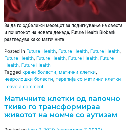
За да го одбележи месецот за подигнување на свеста
и почетокот на новата декада, Future Health Biobank
разгледува како матичните
Posted in
Future Health
,
Future Health
,
Future Health
,
Future Health
,
Future Health
,
Future Health
,
Future
Health
,
Future Health
Tagged
крвни болести
,
матични клетки
,
невролошки болести
,
терапија со матични клетки
Leave a comment
Матичните клетки од папочно
ткиво го трансформираа
животот на момче со аутизам
Posted on
јули 7, 2020
(септември 7, 2020)