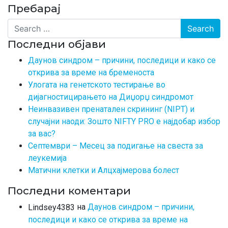
Пребарај
Search
Последни објави
Даунов синдром – причини, последици и како се
открива за време на бременоста
Улогата на генетското тестирање во
дијагностицирањето на Диџорџ синдромот
Неинвазивен пренатален скрининг (NIPT) и
случајни наоди: Зошто NIFTY PRO е најдобар избор
за вас?
Септември – Месец за подигање на свеста за
леукемија
Матични клетки и Алцхајмерова болест
Последни коментари
на
Даунов синдром – причини,
Lindsey4383
последици и како се открива за време на