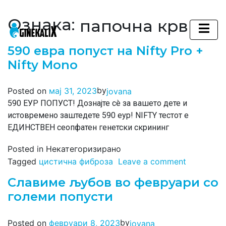
Ознака:
папочна крв
Main Navigation
590 евра попуст на Nifty Pro +
Nifty Mono
by
Posted on
мај 31, 2023
jovana
590 ЕУР ПОПУСТ! Дознајте сè за вашето дете и
истовремено заштедете 590 еур! NIFTY тестот е
ЕДИНСТВЕН сеопфатен генетски скрининг
Posted in Некатегоризирано
Tagged
цистична фиброза
Leave a comment
Славиме љубов во февруари со
големи попусти
by
Posted on
февруари 8, 2023
jovana