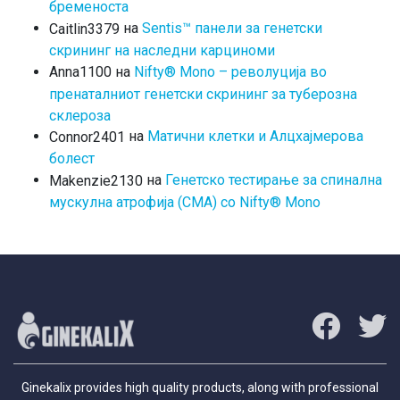
бременоста
на
Sentis™ панели за генетски
Caitlin3379
скрининг на наследни карциноми
на
Nifty® Mono – револуција во
Anna1100
пренаталниот генетски скрининг за туберозна
склероза
на
Матични клетки и Алцхајмерова
Connor2401
болест
на
Генетско тестирање за спинална
Makenzie2130
мускулна атрофија (СМА) со Nifty® Mono
Ginekalix provides high quality products, along with professional