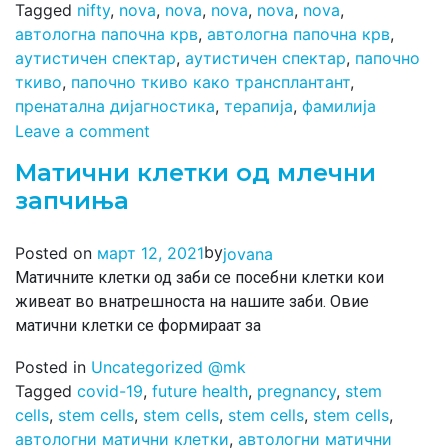
Tagged
nifty
,
nova
,
nova
,
nova
,
nova
,
nova
,
автологна папочна крв
,
автологна папочна крв
,
аутистичен спектар
,
аутистичен спектар
,
папочно
ткиво
,
папочно ткиво како трансплантант
,
пренатална дијагностика
,
терапија
,
фамилија
Leave a comment
Матични клетки од млечни
запчиња
by
Posted on
март 12, 2021
jovana
Матичните клетки од заби се посебни клетки кои
живеат во внатрешноста на нашите заби. Овие
матични клетки се формираат за
Posted in
Uncategorized @mk
Tagged
covid-19
,
future health
,
pregnancy
,
stem
cells
,
stem cells
,
stem cells
,
stem cells
,
stem cells
,
автологни матични клетки
,
автологни матични