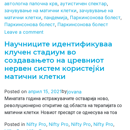
автологна папочна крв
,
аутистичен спектар
,
зачувување на матични клетки
,
зачувување на
матични клетки
,
пандемија
,
Паркинсонова болест
,
Паркинсонова болест
,
Паркинсонова болест
Leave a comment
Научниците идентификуваа
клучен стадиум во
создавањето на цревниот
нервен систем користејќи
матични клетки
by
Posted on
април 15, 2021
jovana
Минатата година истражувачите остварија ново,
револуционерно откритие од областа на терапијата со
матични клетки. Новиот пресврт се однесува на тоа
Posted in
Nifty Pro
,
Nifty Pro
,
Nifty Pro
,
Nifty Pro
,