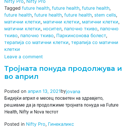
Nifty Pro
,
Nifty Pro
Tagged
future health
,
future health
,
future health
,
future health
,
future health
,
future health
,
stem cells
,
матични клетки
,
матични клетки
,
матични клетки
,
матични клетки
,
носител
,
папочно ткиво
,
папочно
ткиво
,
папочно ткиво
,
Паркинсонова болест
,
терапија со матични клетки
,
терапија со матични
клетки
Leave a comment
Тројната понуда продолжува и
во април
by
Posted on
април 13, 2021
jovana
Бидејќи април е месец посветен на здравјето,
решивме да ја продолжиме тројната понуда на Future
Health, Nifty и Nova тестот
Posted in
Nifty Pro
,
Гинекаликс