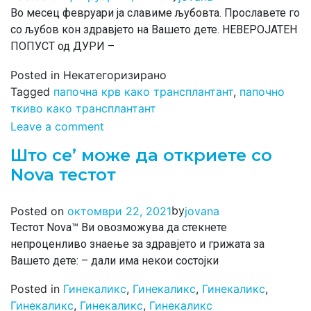
Во месец февруари ја славиме љубовта. Прославете го
со љубов кон здравјето на Вашето дете. НЕВЕРОЈАТЕН
ПОПУСТ од ДУРИ –
Posted in Некатегоризирано
Tagged
папочна крв како трансплантант
,
папочно
ткиво како трансплантант
Leave a comment
Што се’ може да откриете со
Nova тестот
by
Posted on
октомври 22, 2021
jovana
Тестот Nova™ Ви овозможува да стекнете
непроценливо знаење за здравјето и грижата за
Вашето дете: – дали има некои состојки
Posted in
Гинекаликс
,
Гинекаликс
,
Гинекаликс
,
Гинекаликс
,
Гинекаликс
,
Гинекаликс