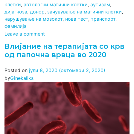
клетки
,
автологни матични клетки
,
аутизам
,
дијагноза
,
донор
,
зачувување на матични клетки
,
нарушување на мозокот
,
нова тест
,
транспорт
,
фамилија
Leave a comment
Влијание на терапијата со крв
од папочна врвца во 2020
Posted on
јули 8, 2020
(октомври 2, 2020)
by
Ginekaliks