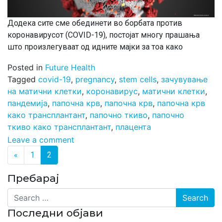
Додека сите сме обединети во борбата против
коронавирусот (COVID-19), постојат многу прашања
што произлегуваат од идните мајки за тоа како
Posted in
Future Health
Tagged
covid-19
,
pregnancy
,
stem cells
,
зачувување
на матични клетки
,
коронавирус
,
матични клетки
,
пандемија
,
папочна крв
,
папочна крв
,
папочна крв
како трансплантант
,
папочно ткиво
,
папочно
ткиво како трансплантант
,
плацента
Leave a comment
Posts navigation
«
1
2
Пребарај
Search
Последни објави