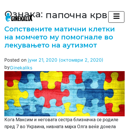
Ознака:
папочна крв
Main Navigation
Сопствените матични клетки
на момчето му помогнале во
лекувањето на аутизмот
Posted on
јуни 21, 2020
(октомври 2, 2020)
by
Ginekaliks
Кога Максим и неговата сестра близначка се родиле
пред 7 во Украина, нивната мајка Олга веќе донела