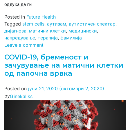
одлука да ги
Posted in
Future Health
Tagged
stem cells
,
аутизам
,
аутистичен спектар
,
дијагноза
,
матични клетки
,
медицински
,
напредување
,
терапија
,
фамилија
Leave a comment
COVID-19, бременост и
зачувување на матични клетки
од папочна врвка
Posted on
јуни 21, 2020
(октомври 2, 2020)
by
Ginekaliks