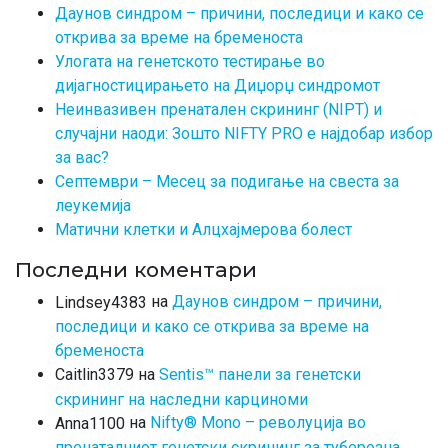
Даунов синдром – причини, последици и како се
открива за време на бременоста
Улогата на генетското тестирање во
дијагностицирањето на Диџорџ синдромот
Неинвазивен пренатален скрининг (NIPT) и
случајни наоди: Зошто NIFTY PRO е најдобар избор
за вас?
Септември – Месец за подигање на свеста за
леукемија
Матични клетки и Алцхајмерова болест
Последни коментари
на
Даунов синдром – причини,
Lindsey4383
последици и како се открива за време на
бременоста
на
Sentis™ панели за генетски
Caitlin3379
скрининг на наследни карциноми
на
Nifty® Mono – револуција во
Anna1100
пренаталниот генетски скрининг за туберозна