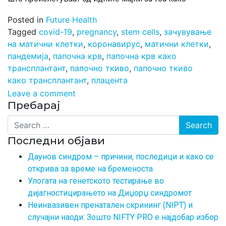
Posted in
Future Health
Tagged
covid-19
,
pregnancy
,
stem cells
,
зачувување
на матични клетки
,
коронавирус
,
матични клетки
,
пандемија
,
папочна крв
,
папочна крв како
трансплантант
,
папочно ткиво
,
папочно ткиво
како трансплантант
,
плацента
Leave a comment
Пребарај
Search
Последни објави
Даунов синдром – причини, последици и како се
открива за време на бременоста
Улогата на генетското тестирање во
дијагностицирањето на Диџорџ синдромот
Неинвазивен пренатален скрининг (NIPT) и
случајни наоди: Зошто NIFTY PRO е најдобар избор