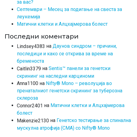
за вас?
Септември – Месец за подигање на свеста за
леукемија
Матични клетки и Алцхајмерова болест
Последни коментари
на
Даунов синдром – причини,
Lindsey4383
последици и како се открива за време на
бременоста
на
Sentis™ панели за генетски
Caitlin3379
скрининг на наследни карциноми
на
Nifty® Mono – револуција во
Anna1100
пренаталниот генетски скрининг за туберозна
склероза
на
Матични клетки и Алцхајмерова
Connor2401
болест
на
Генетско тестирање за спинална
Makenzie2130
мускулна атрофија (СМА) со Nifty® Mono