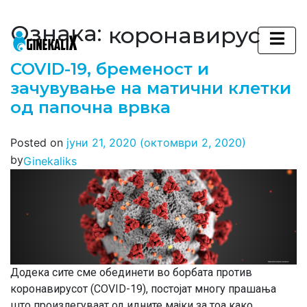
Ознака:
коронавирус
Main Navigation
COVID-19, бременост и
зачувување на матични клетки
од папочна врвка
Posted on
јуни 21, 2020
(октомври 2, 2020)
by
Ginekaliks
Додека сите сме обединети во борбата против
коронавирусот (COVID-19), постојат многу прашања
што произлегуваат од идните мајки за тоа како