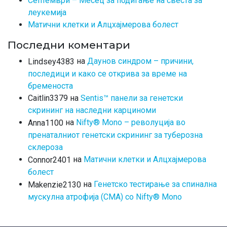
Септември – Месец за подигање на свеста за
леукемија
Матични клетки и Алцхајмерова болест
Последни коментари
на
Даунов синдром – причини,
Lindsey4383
последици и како се открива за време на
бременоста
на
Sentis™ панели за генетски
Caitlin3379
скрининг на наследни карциноми
на
Nifty® Mono – револуција во
Anna1100
пренаталниот генетски скрининг за туберозна
склероза
на
Матични клетки и Алцхајмерова
Connor2401
болест
на
Генетско тестирање за спинална
Makenzie2130
мускулна атрофија (СМА) со Nifty® Mono