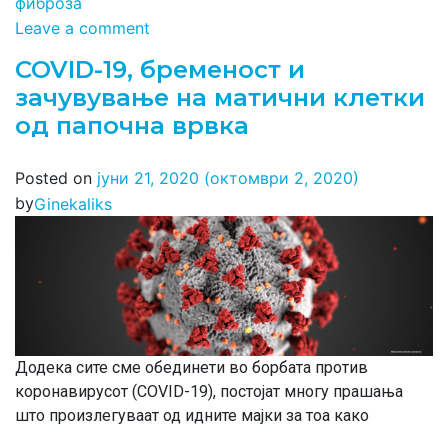
фиброза
Leave a comment
COVID-19, бременост и
зачувување на матични клетки
од папочна врвка
Posted on
јуни 21, 2020
(октомври 2, 2020)
by
Ginekaliks
Додека сите сме обединети во борбата против
коронавирусот (COVID-19), постојат многу прашања
што произлегуваат од идните мајки за тоа како