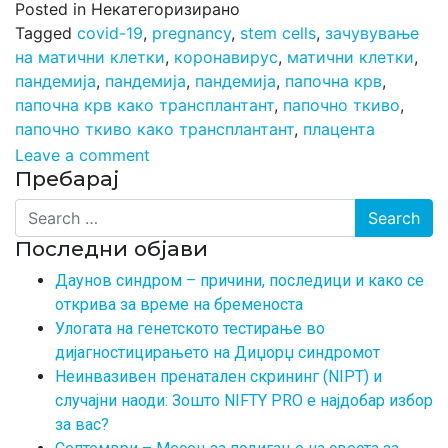
Posted in Некатегоризирано
Tagged
covid-19
,
pregnancy
,
stem cells
,
зачувување
на матични клетки
,
коронавирус
,
матични клетки
,
пандемија
,
пандемија
,
пандемија
,
папочна крв
,
папочна крв како трансплантант
,
папочно ткиво
,
папочно ткиво како трансплантант
,
плацента
Leave a comment
Пребарај
Search
Последни објави
Даунов синдром – причини, последици и како се
открива за време на бременоста
Улогата на генетското тестирање во
дијагностицирањето на Диџорџ синдромот
Неинвазивен пренатален скрининг (NIPT) и
случајни наоди: Зошто NIFTY PRO е најдобар избор
за вас?