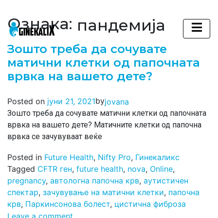
Ознака:
пандемија
Main Navigation
Зошто треба да сочувате
матични клетки од папочната
врвка на вашето дете?
by
Posted on
јуни 21, 2021
jovana
Зошто треба да сочувате матични клетки од папочната
врвка на вашето дете? Матичните клетки од папочна
врвка се зачувуваат веќе
Posted in
Future Health
,
Nifty Pro
,
Гинекаликс
Tagged
CFTR ген
,
future health
,
nova
,
Online
,
pregnancy
,
автологна папочна крв
,
аутистичен
спектар
,
зачувување на матични клетки
,
папочна
крв
,
Паркинсонова болест
,
цистична фиброза
Leave a comment