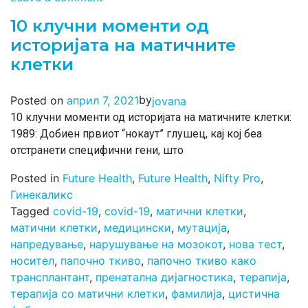
10 клучни моменти од
историјата на матичните
клетки
by
Posted on
април 7, 2021
jovana
10 клучни моменти од историјата на матичните клетки:
1989: Добиен првиот “нокаут” глушец, кај кој беа
отстранети специфични гени, што
Posted in
Future Health
,
Future Health
,
Nifty Pro
,
Гинекаликс
Tagged
covid-19
,
covid-19
,
матични клетки
,
матични клетки
,
медицински
,
мутација
,
напредување
,
нарушување на мозокот
,
нова тест
,
носител
,
папочно ткиво
,
папочно ткиво како
трансплантант
,
пренатална дијагностика
,
терапија
,
терапија со матични клетки
,
фамилија
,
цистична