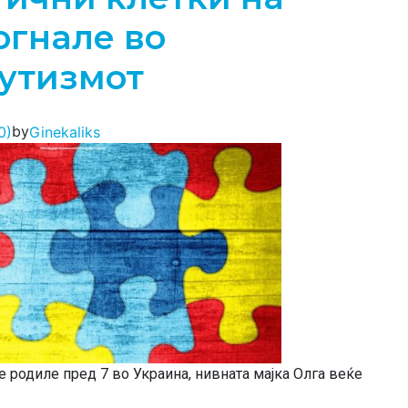
огнале во
аутизмот
by
0)
Ginekaliks
е родиле пред 7 во Украина, нивната мајка Олга веќе