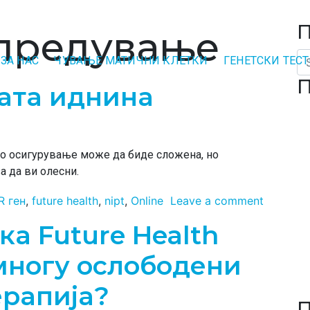
П
предување
Se
ЗА НАС
ЧУВАЊЕ МАТИЧНИ КЛЕТКИ
ГЕНЕТСКИ ТЕС
П
вата иднина
но осигурување може да биде сложена, но
а да ви олесни.
R ген
,
future health
,
nipt
,
Online
Leave a comment
ка Future Health
многу ослободени
ерапија?
П