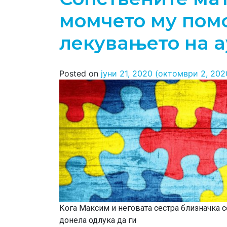
момчето му пом
лекувањето на 
Posted on
јуни 21, 2020
(октомври 2, 202
Кога Максим и неговата сестра близначка с
донела одлука да ги