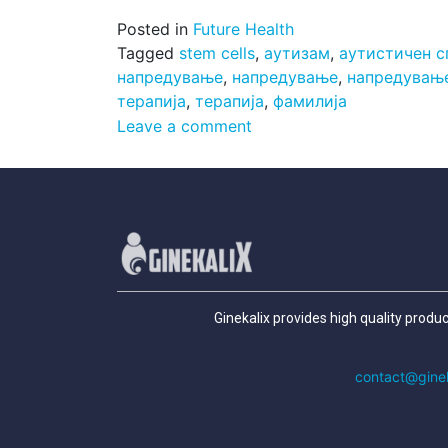
Posted in
Future Health
Tagged
stem cells
,
аутизам
,
аутистичен с
напредување
,
напредување
,
напредувањ
терапија
,
терапија
,
фамилија
Leave a comment
Ginekalix provides high quality produ
contact@gine