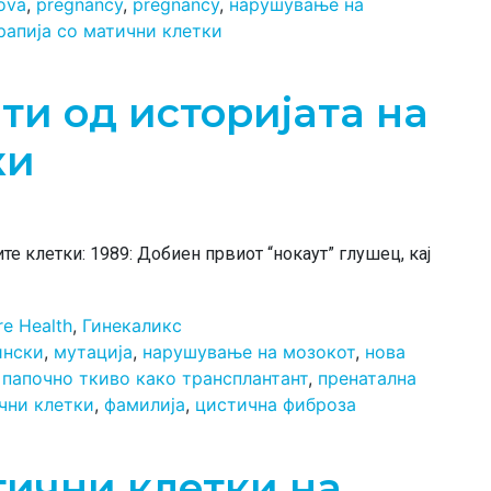
ova
,
pregnancy
,
pregnancy
,
нарушување на
рапија со матични клетки
ти од историјата на
ки
те клетки: 1989: Добиен првиот “нокаут” глушец, кај
re Health
,
Гинекаликс
ински
,
мутација
,
нарушување на мозокот
,
нова
,
папочно ткиво како трансплантант
,
пренатална
чни клетки
,
фамилија
,
цистична фиброза
тични клетки на