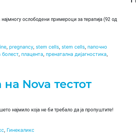
а најмногу ослободени примероци за терапија (92 од
ine
,
pregnancy
,
stem cells
,
stem cells
,
папочно
 болест
,
плацента
,
пренатална дијагностика
,
 на Nova тестот
ето најмило која не би требало да ја пропуштите!
кс
,
Гинекаликс