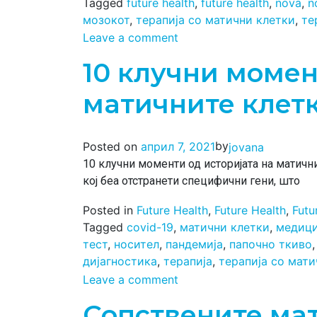
Tagged
future health
,
future health
,
nova
,
n
мозокот
,
терапија со матични клетки
,
те
Leave a comment
10 клучни момен
матичните клет
by
Posted on
април 7, 2021
jovana
10 клучни моменти од историјата на матични
кој беа отстранети специфични гени, што
Posted in
Future Health
,
Future Health
,
Futu
Tagged
covid-19
,
матични клетки
,
медиц
тест
,
носител
,
пандемија
,
папочно ткиво
дијагностика
,
терапија
,
терапија со мати
Leave a comment
Сопствените ма