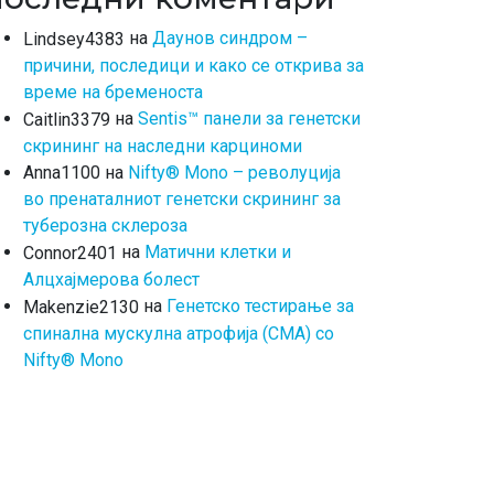
на
Даунов синдром –
Lindsey4383
причини, последици и како се открива за
време на бременоста
на
Sentis™ панели за генетски
Caitlin3379
скрининг на наследни карциноми
на
Nifty® Mono – револуција
Anna1100
во пренаталниот генетски скрининг за
туберозна склероза
на
Матични клетки и
Connor2401
Алцхајмерова болест
на
Генетско тестирање за
Makenzie2130
спинална мускулна атрофија (СМА) со
Nifty® Mono