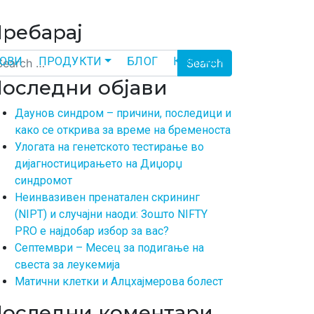
ребарај
arch
ТОВИ
ПРОДУКТИ
БЛОГ
КОНТАКТ
оследни објави
Даунов синдром – причини, последици и
како се открива за време на бременоста
Улогата на генетското тестирање во
дијагностицирањето на Диџорџ
синдромот
Неинвазивен пренатален скрининг
(NIPT) и случајни наоди: Зошто NIFTY
PRO е најдобар избор за вас?
Септември – Месец за подигање на
свеста за леукемија
Матични клетки и Алцхајмерова болест
оследни коментари