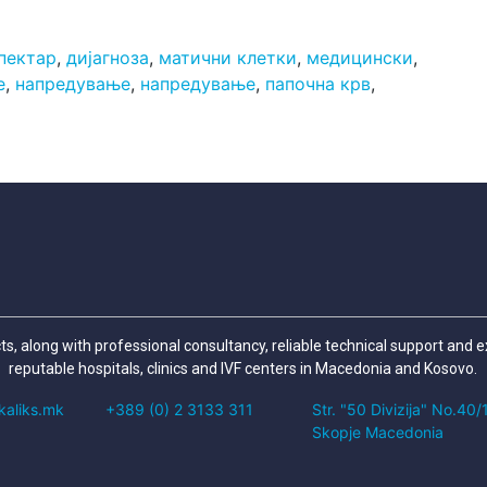
пектар
,
дијагноза
,
матични клетки
,
медицински
,
е
,
напредување
,
напредување
,
папочна крв
,
cts, along with professional consultancy, reliable technical support and 
reputable hospitals, clinics and IVF centers in Macedonia and Kosovo.
kaliks.mk
+389 (0) 2 3133 311
Str. "50 Divizija" No.40
Skopje Macedonia