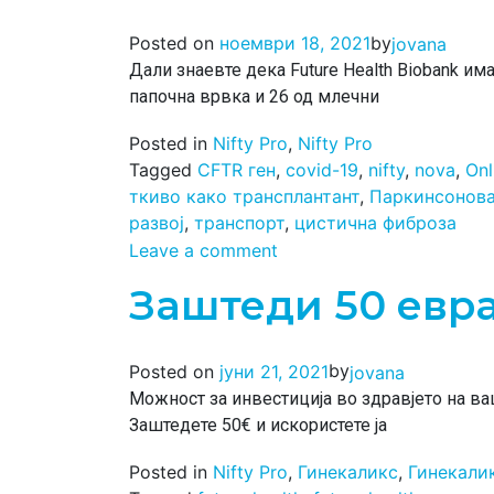
by
Posted on
ноември 18, 2021
jovana
Дали знаевте дека Future Health Biobank им
папочна врвка и 26 од млечни
Posted in
Nifty Pro
,
Nifty Pro
Tagged
CFTR ген
,
covid-19
,
nifty
,
nova
,
Onl
ткиво како трансплантант
,
Паркинсонова
развој
,
транспорт
,
цистична фиброза
Leave a comment
Заштеди 50 евра
by
Posted on
јуни 21, 2021
jovana
Можност за инвестиција во здравјето на ваш
Заштедете 50€ и искористете ја
Posted in
Nifty Pro
,
Гинекаликс
,
Гинекали