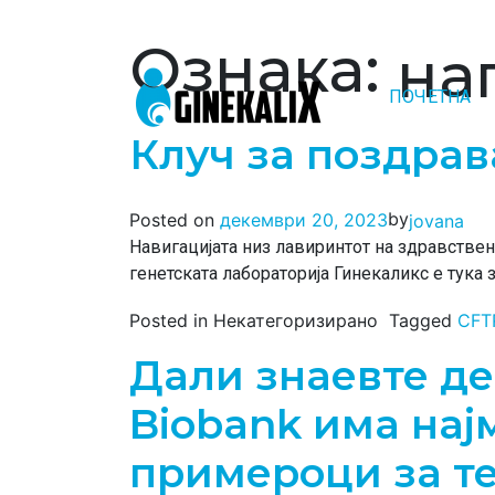
Ознака:
на
ПОЧЕТНА
Main Navigation
Клуч за поздра
by
Posted on
декември 20, 2023
jovana
Навигацијата низ лавиринтот на здравстве
генетската лабораторија Гинекаликс е тука з
Posted in Некатегоризирано
Tagged
CFT
Дали знаевте де
Biobank има нај
примероци за т