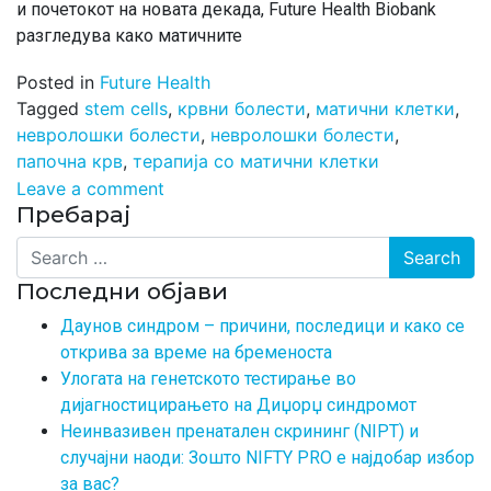
и почетокот на новата декада, Future Health Biobank
разгледува како матичните
Posted in
Future Health
Tagged
stem cells
,
крвни болести
,
матични клетки
,
невролошки болести
,
невролошки болести
,
папочна крв
,
терапија со матични клетки
Leave a comment
Пребарај
Search
Последни објави
Даунов синдром – причини, последици и како се
открива за време на бременоста
Улогата на генетското тестирање во
дијагностицирањето на Диџорџ синдромот
Неинвазивен пренатален скрининг (NIPT) и
случајни наоди: Зошто NIFTY PRO е најдобар избор
за вас?