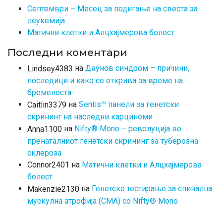
Септември – Месец за подигање на свеста за
леукемија
Матични клетки и Алцхајмерова болест
Последни коментари
на
Даунов синдром – причини,
Lindsey4383
последици и како се открива за време на
бременоста
на
Sentis™ панели за генетски
Caitlin3379
скрининг на наследни карциноми
на
Nifty® Mono – револуција во
Anna1100
пренаталниот генетски скрининг за туберозна
склероза
на
Матични клетки и Алцхајмерова
Connor2401
болест
на
Генетско тестирање за спинална
Makenzie2130
мускулна атрофија (СМА) со Nifty® Mono