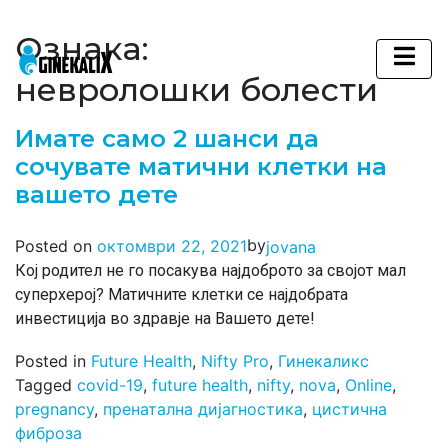
Ознака:
Main Navigation
невролошки болести
Имате само 2 шанси да
сочувате матични клетки на
вашето дете
by
Posted on
октомври 22, 2021
jovana
Кој родител не го посакува најдоброто за својот мал
суперхерој? Матичните клетки се најдобрата
инвестиција во здравје на Вашето дете!
Posted in
Future Health
,
Nifty Pro
,
Гинекаликс
Tagged
covid-19
,
future health
,
nifty
,
nova
,
Online
,
pregnancy
,
пренатална дијагностика
,
цистична
фиброза