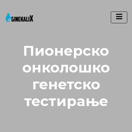
Main Navigation
Пионерско
онколошко
генетско
тестирање