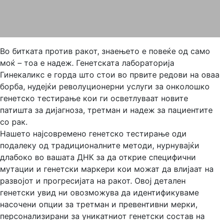
Во битката против ракот, знаењето е повеќе од само
моќ – тоа е надеж. Генетската лабораторија
Гинекаликс е горда што стои во првите редови на оваа
борба, нудејќи револуционерни услуги за онколошко
генетско тестирање кои ги осветлуваат новите
патишта за дијагноза, третман и надеж за пациентите
со рак.
Нашето најсовремено генетско тестирање оди
подалеку од традиционалните методи, нурнувајќи
длабоко во вашата ДНК за да открие специфични
мутации и генетски маркери кои можат да влијаат на
развојот и прогресијата на ракот. Овој детален
генетски увид ни овозможува да идентификуваме
насочени опции за третман и превентивни мерки,
персонализирани за уникатниот генетски состав на