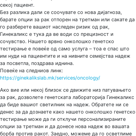
секој пациент.
Без разлика дали се соочувате со нова дијагноза,
барате опции за рак отпорен на третман или сакате да
го разберете вашиот наследен ризик од рак,
Гинекаликс е тука да ве води со прецизност и
сочувство. Нашето врвно онколошко генетско
тестирање е повеќе од само услуга – тоа е спас што
им нуди на пациентите и на нивните семејства надеж
за посветла, поздрава иднина.
Повеќе на следниов линк:
https://ginekalikslab.mk/services/oncology/
Ако вие или некој близок се движите низ патувањето
за рак, дозволете генетската лабораторија Гинекаликс
да биде вашиот светилник на надеж. Обратете ни се
денес за да дознаете како нашето онколошко генетско
тестирање може да ги отклучи персонализираните
опции за третман и да донесе нова надеж во вашата
борба против ракот. Заедно, можеме да го осветлиме