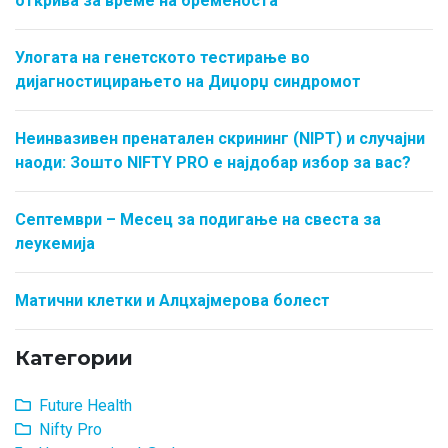
открива за време на бременоста
Улогата на генетското тестирање во
дијагностицирањето на Диџорџ синдромот
Неинвазивен пренатален скрининг (NIPT) и случајни
наоди: Зошто NIFTY PRO е најдобар избор за вас?
Септември – Месец за подигање на свеста за
леукемија
Матични клетки и Алцхајмерова болест
Категории
Future Health
Nifty Pro