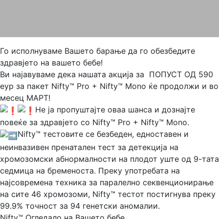
Го исполнуваме Вашето барање да го обезбедите
здравјето на вашето бебе!
Ви најавуваме дека нашата акција за ПОПУСТ ОД 590
еур за пакет Nifty™ Pro + Nifty™ Mono ќе продолжи и во
месец MАРТ!
Не ја пропуштајте оваа шанса и дознајте
повеќе за здравјето со Nifty™ Pro + Nifty™ Mono.
Nifty™ тестовите се безбеден, едноставен и
неинвазивен пренатален тест за детекција на
хромозомски абнормалности на плодот уште од 9-тата
седмица на бременоста. Преку употребата на
најсовремена техника за паралелно секвенционирање
на сите 46 хромозоми, Nifty™ тестот постигнува преку
99.9% точност за 94 генетски аномалии.
Nifty™ Огледало на Вашето бебе