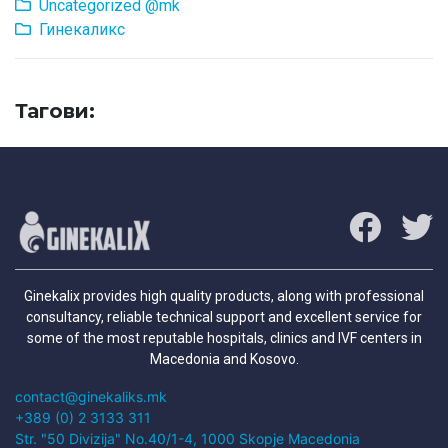
Uncategorized @mk
Гинекаликс
Тагови:
Ginekalix provides high quality products, along with professional
consultancy, reliable technical support and excellent service for
some of the most reputable hospitals, clinics and IVF centers in
Macedonia and Kosovo.
contact@ginekaliks.mk
+389 (0) 2 3133 311
Str. "50 Divizija" No.40/1-4, 1000 Skopje Macedonia