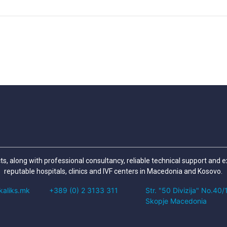
cts, along with professional consultancy, reliable technical support and 
reputable hospitals, clinics and IVF centers in Macedonia and Kosovo.
kaliks.mk
+389 (0) 2 3133 311
Str. "50 Divizija" No.40
Skopje Macedonia