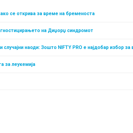
како се открива за време на бременоста
јагностицирањето на Диџорџ синдромот
и случајни наоди: Зошто NIFTY PRO е најдобар избор за 
а за леукемија