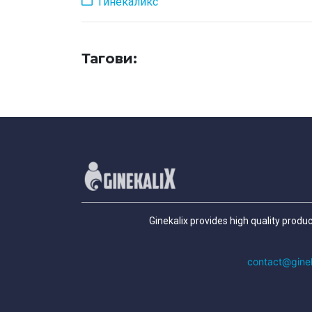
Гинекаликс
Тагови:
Ginekalix provides high quality produ
contact@gine