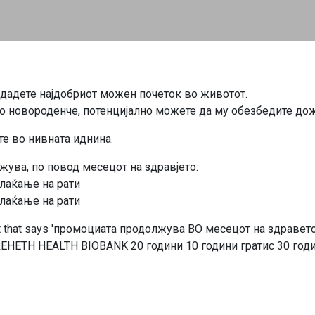
о дадете најдобриот можен почеток во животот.
то новороденче, потенцијално можете да му обезбедите д
те во нивната иднина.
лжува, по повод месецот на здравјето:
плаќање на рати
плаќање на рати