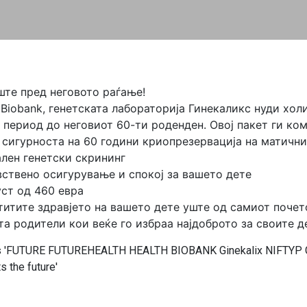
ште пред неговото раѓање!
h Biobank, генетската лабораторија Гинекаликс нуди хол
 период до неговиот 60-ти роденден. Овој пакет ги ко
о сигурноста на 60 години криопрезервација на матични
ален генетски скрининг
ствено осигурување и спокој за вашето дете
ст од 460 евра
титите здравјето на вашето дете уште од самиот почет
а родители кои веќе го избраа најдоброто за своите д