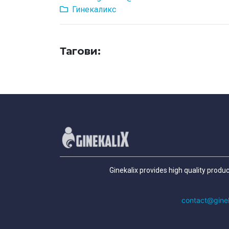
Гинекаликс
Тагови:
Ginekalix provides high quality produ
contact@gine