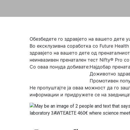
Обезбедете го здравјето на вашето дете у
Во ексклузивна соработка со Future Healt
здравјето на вашето дете од пренаталниот
неинвазивен пренатален тест Nifty® Pro с
Со оваа понуда добивате:
Најдобар пренат
Доживотно здрав
Промотивен попу
Не пропуштајте ја оваа можност да го заш
информации и придружете се на заедницат