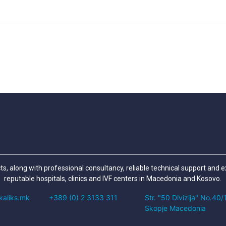
cts, along with professional consultancy, reliable technical support and 
reputable hospitals, clinics and IVF centers in Macedonia and Kosovo.
kaliks.mk
+389 (0) 2 3133 311
Str. "50 Divizija" No.40
Skopje Macedonia