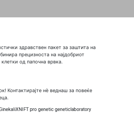
истички здравствен пакет за заштита на
мбинира прецизноста на најдобриот
 клетки од папочна врвка.
ок! Контактирајте нѐ веднаш за повеќе
еца.