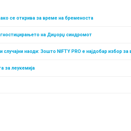
како се открива за време на бременоста
јагностицирањето на Диџорџ синдромот
и случајни наоди: Зошто NIFTY PRO е најдобар избор за 
а за леукемија