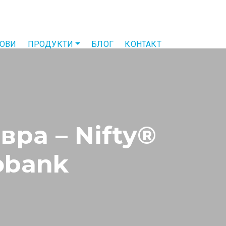
ТОВИ
ПРОДУКТИ
БЛОГ
КОНТАКТ
вра – Nifty®
iobank