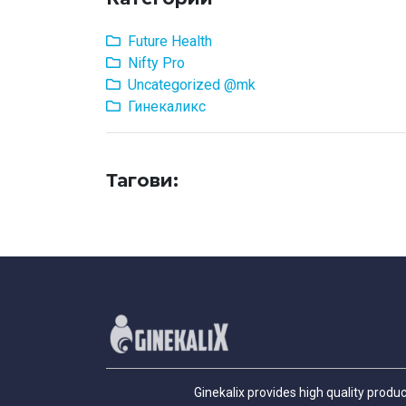
Future Health
Nifty Pro
Uncategorized @mk
Гинекаликс
Тагови:
Ginekalix provides high quality produ