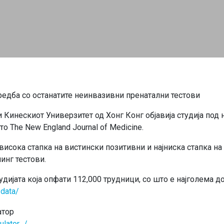
едба со останатите неинвазивни пренатални тестови
и Кинескиот Универзитет од Хонг Конг објавија студија под
 The New England Journal of Medicine.
јвисока стапка на вистински позитивни и најниска стапка н
инг тестови.
удијата која опфати 112,000 трудници, со што е најголема до
-data/
атор
ulator…/