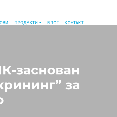
ТОВИ
ПРОДУКТИ
БЛОГ
КОНТАКТ
НК-заснован
крининг” за
о