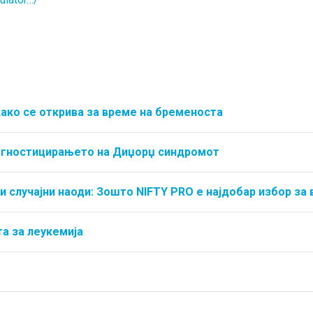
како се открива за време на бременоста
јагностицирањето на Диџорџ синдромот
и случајни наоди: Зошто NIFTY PRO е најдобар избор за 
а за леукемија