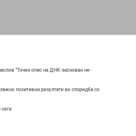
 наслов “Точен опис на ДНК-заснован не-
а лажно позитивни резултати во споредба со
 сега