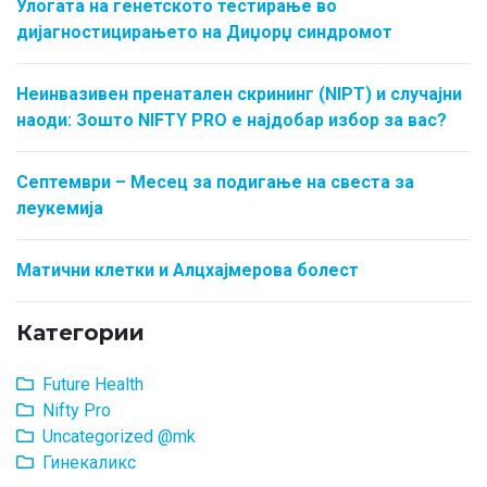
Улогата на генетското тестирање во
дијагностицирањето на Диџорџ синдромот
Неинвазивен пренатален скрининг (NIPT) и случајни
наоди: Зошто NIFTY PRO е најдобар избор за вас?
Септември – Месец за подигање на свеста за
леукемија
Матични клетки и Алцхајмерова болест
Категории
Future Health
Nifty Pro
Uncategorized @mk
Гинекаликс