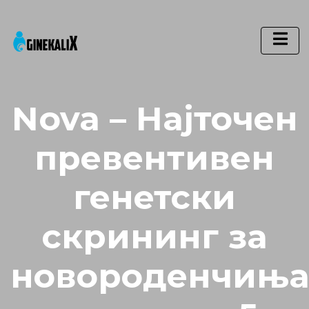
Main Navigation
Nova – Најточен
превентивен
генетски
скрининг за
новороденчињ