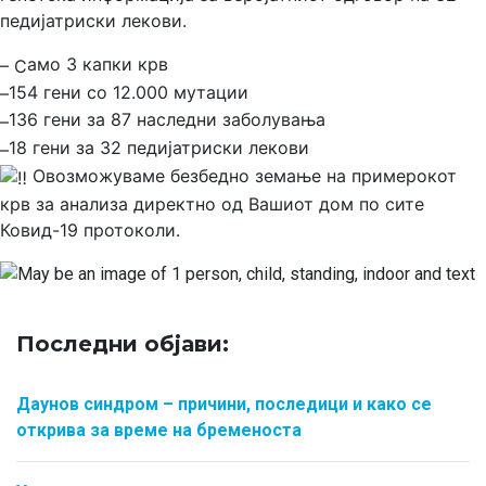
педијатриски лекови.
амо 3 капки крв
– С
154 гени со 12.000 мутации
–
136 гени за 87 наследни заболувања
–
18 гени за 32 педијатриски лекови
–
Овозможуваме безбедно земање на примерокот
крв за анализа директно од Вашиот дом по сите
Ковид-19 протоколи.
Последни објави:
Даунов синдром – причини, последици и како се
открива за време на бременоста