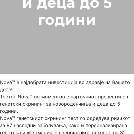
и деца до 5
години
Nova™ е најдобрата инвестиција во здравје на Вашето
дете!
Тестот Nova™ во моментов е најточниот превентивен
генетски скрининг за новороденчиња и деца до 5
години.
Nova™ генетскиот скрининг тест го одредува ризикот
за 87 наследни заболувања, како и персонализирана
генетска информација за веројатниот одговор на 32