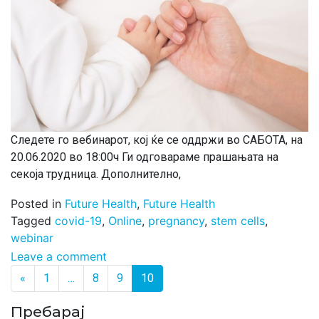
Следете го вебинарот, кој ќе се оддржи во САБОТА, на
20.06.2020 во 18:00ч Ги одговараме прашањата на
секоја трудница. Дополнително,
Posted in
Future Health
,
Future Health
Tagged
covid-19
,
Online
,
pregnancy
,
stem cells
,
webinar
Leave a comment
Posts navigation
«
1
…
8
9
10
Пребарај