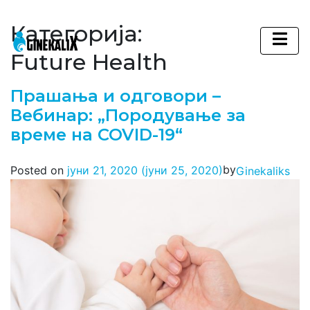
Категорија:
Main Navigation
Future Health
Прашања и одговори –
Вебинар: „Породување за
време на COVID-19“
by
Posted on
јуни 21, 2020
(јуни 25, 2020)
Ginekaliks