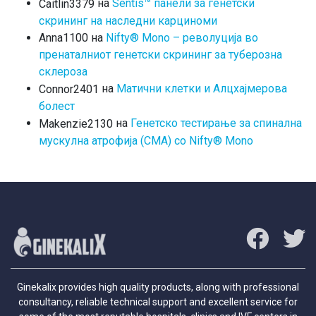
на
Sentis™ панели за генетски
Caitlin3379
скрининг на наследни карциноми
на
Nifty® Mono – револуција во
Anna1100
пренаталниот генетски скрининг за туберозна
склероза
на
Матични клетки и Алцхајмерова
Connor2401
болест
на
Генетско тестирање за спинална
Makenzie2130
мускулна атрофија (СМА) со Nifty® Mono
Ginekalix provides high quality products, along with professional
consultancy, reliable technical support and excellent service for