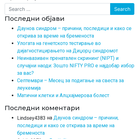
Search
Последни објави
Даунов синдром – причини, последици и како се
открива за време на бременоста
Улогата на генетското тестирање во
дијагностицирањето на Диџорџ синдромот
Неинвазивен пренатален скрининг (NIPT) и
случајни наоди: Зошто NIFTY PRO е најдобар избор
за вас?
Септември – Месец за подигање на свеста за
леукемија
Матични клетки и Алцхајмерова болест
Последни коментари
на
Даунов синдром – причини,
Lindsey4383
последици и како се открива за време на
бременоста