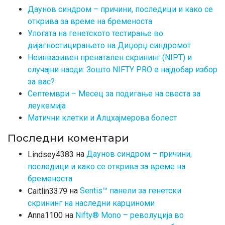
Даунов синдром – причини, последици и како се
открива за време на бременоста
Улогата на генетското тестирање во
дијагностицирањето на Диџорџ синдромот
Неинвазивен пренатален скрининг (NIPT) и
случајни наоди: Зошто NIFTY PRO е најдобар избор
за вас?
Септември – Месец за подигање на свеста за
леукемија
Матични клетки и Алцхајмерова болест
Последни коментари
на
Даунов синдром – причини,
Lindsey4383
последици и како се открива за време на
бременоста
на
Sentis™ панели за генетски
Caitlin3379
скрининг на наследни карциноми
на
Nifty® Mono – револуција во
Anna1100