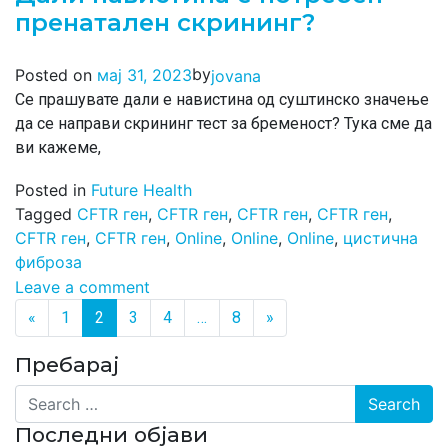
пренатален скрининг?
by
Posted on
мај 31, 2023
jovana
Се прашувате дали е навистина од суштинско значење
да се направи скрининг тест за бременост? Тука сме да
ви кажеме,
Posted in
Future Health
Tagged
CFTR ген
,
CFTR ген
,
CFTR ген
,
CFTR ген
,
CFTR ген
,
CFTR ген
,
Online
,
Online
,
Online
,
цистична
фиброза
Leave a comment
Posts navigation
«
1
2
3
4
…
8
»
Пребарај
Search
Последни објави