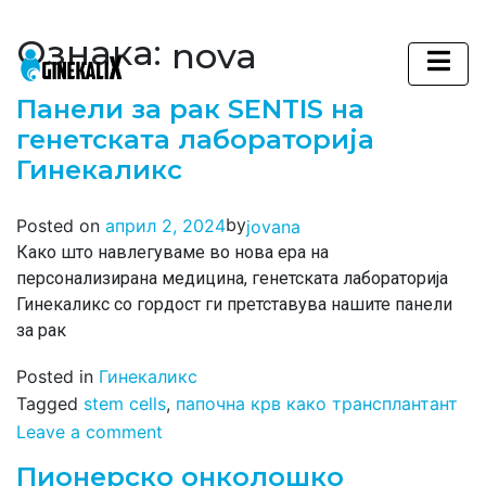
Ознака:
nova
Main Navigation
Панели за рак SENTIS на
генетската лабораторија
Гинекаликс
by
Posted on
април 2, 2024
jovana
Како што навлегуваме во нова ера на
персонализирана медицина, генетската лабораторија
Гинекаликс со гордост ги претставува нашите панели
за рак
Posted in
Гинекаликс
Tagged
stem cells
,
папочна крв како трансплантант
Leave a comment
Пионерско онколошко