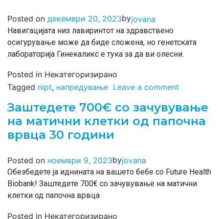
by
Posted on
декември 20, 2023
jovana
Навигацијата низ лавиринтот на здравствено
осигурување може да биде сложена, но генетската
лабораторија Гинекаликс е тука за да ви олесни.
Posted in Некатегоризирано
Tagged
nipt
,
напредување
Leave a comment
Заштедете 700€ со зачувување
на матични клетки од папочна
врвца 30 години
by
Posted on
ноември 9, 2023
jovana
Обезбедете ја иднината на вашето бебе со Future Health
Biobank! Заштедете 700€ со зачувување на матични
клетки од папочна врвца
Posted in Некатегоризирано