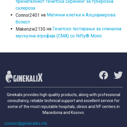
пренаталниот генетски скрининг за туберозна
склероза
на
Матични клетки и Алцхајмерова
Connor2401
болест
на
Генетско тестирање за спинална
Makenzie2130
мускулна атрофија (СМА) со Nifty® Mono
Ginekalix provides high quality products, along with professional
consultancy, reliable technical support and excellent service for
some of the most reputable hospitals, clinics and IVF centers in
Macedonia and Kosovo.
contact@ginekaliks.mk