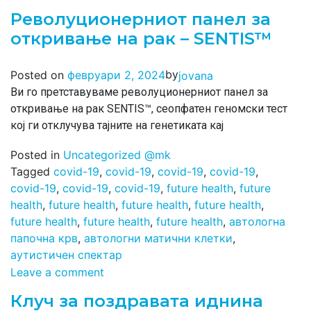
Револуционерниот панел за
откривање на рак – SENTIS™
by
Posted on
февруари 2, 2024
jovana
Ви го претставуваме револуционерниот панел за
откривање на рак SENTIS™, сеопфатен геномски тест
кој ги отклучува тајните на генетиката кај
Posted in
Uncategorized @mk
Tagged
covid-19
,
covid-19
,
covid-19
,
covid-19
,
covid-19
,
covid-19
,
covid-19
,
future health
,
future
health
,
future health
,
future health
,
future health
,
future health
,
future health
,
future health
,
автологна
папочна крв
,
автологни матични клетки
,
аутистичен спектар
Leave a comment
Клуч за поздравата иднина