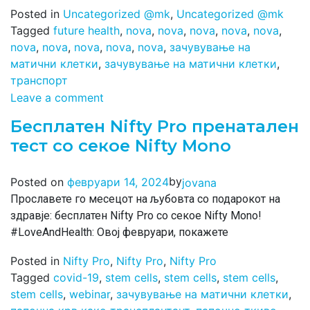
Posted in
Uncategorized @mk
,
Uncategorized @mk
Tagged
future health
,
nova
,
nova
,
nova
,
nova
,
nova
,
nova
,
nova
,
nova
,
nova
,
nova
,
зачувување на
матични клетки
,
зачувување на матични клетки
,
транспорт
Leave a comment
Бесплатен Nifty Pro пренатален
тест со секое Nifty Mono
by
Posted on
февруари 14, 2024
jovana
Прославете го месецот на љубовта со подарокот на
здравје: бесплатен Nifty Pro со секое Nifty Mono!
#LoveAndHealth: Овој февруари, покажете
Posted in
Nifty Pro
,
Nifty Pro
,
Nifty Pro
Tagged
covid-19
,
stem cells
,
stem cells
,
stem cells
,
stem cells
,
webinar
,
зачувување на матични клетки
,