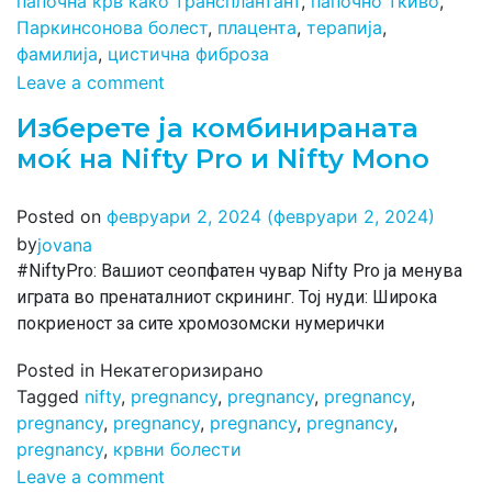
папочна крв како трансплантант
,
папочно ткиво
,
Паркинсонова болест
,
плацента
,
терапија
,
фамилија
,
цистична фиброза
Leave a comment
Изберете ја комбинираната
моќ на Nifty Pro и Nifty Mono
Posted on
февруари 2, 2024
(февруари 2, 2024)
by
jovana
#NiftyPro: Вашиот сеопфатен чувар Nifty Pro ја менува
играта во пренаталниот скрининг. Тој нуди: Широка
покриеност за сите хромозомски нумерички
Posted in Некатегоризирано
Tagged
nifty
,
pregnancy
,
pregnancy
,
pregnancy
,
pregnancy
,
pregnancy
,
pregnancy
,
pregnancy
,
pregnancy
,
крвни болести
Leave a comment