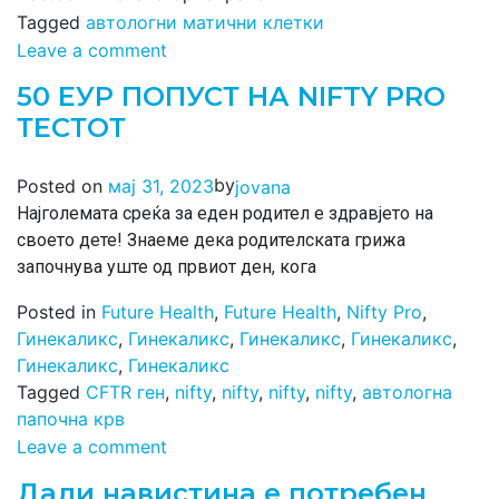
Tagged
автологни матични клетки
Leave a comment
50 ЕУР ПОПУСТ НА NIFTY PRO
ТЕСТОТ
by
Posted on
мај 31, 2023
jovana
Најголемата среќа за еден родител е здравјето на
своето дете! Знаеме дека родителската грижа
започнува уште од првиот ден, кога
Posted in
Future Health
,
Future Health
,
Nifty Pro
,
Гинекаликс
,
Гинекаликс
,
Гинекаликс
,
Гинекаликс
,
Гинекаликс
,
Гинекаликс
Tagged
CFTR ген
,
nifty
,
nifty
,
nifty
,
nifty
,
автологна
папочна крв
Leave a comment
Дали навистина е потребен