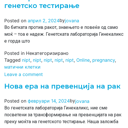
генетско тестирање
by
Posted on
април 2, 2024
jovana
Во битката против ракот, знаењето е повеќе од само
моќ – тоа е надеж. Генетската лабораторија Гинекаликс
е горда што
Posted in Некатегоризирано
Tagged
nipt
,
nipt
,
nipt
,
nipt
,
nipt
,
Online
,
pregnancy
,
матични клетки
Leave a comment
Нова ера на превенција на рак
by
Posted on
февруари 14, 2024
jovana
Во генетската лабораторија Гинекаликс, ние сме
посветени за трансформирање на превенцијата на рак
преку моќта на генетското тестирање. Наша заложба